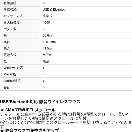
有線接続
×
無線接続
USB & Bluetooth
センサー方式
光学式
最大解像度
4000
ボタン数
5
幅
65.6mm
奥行
118.2mm
高さ
41.5mm
電池方式
単三x1
色
黒系
Windows対応
○
Mac対応
○
android対応
○
静音
○
USB/Bluetooth対応 静音ワイヤレスマウス
★
SMARTWHEELスクロール
ディテールに集中する必要がある時は1行毎の精密スクロール、長いペ
ージを移動したい時は超高速スクロールに切替。
指ではじくだけで自動的にスクロールモードを切り替えることができま
す。
★
静音マウスで集中力をアップ