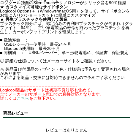
ロジクール独自のSilentTouchテクノロジーがクリック音を90％軽減
★
カスタマイズ可能なサイドボタン
Logicool Options＋（Windows/macOS用）を使って、サイドボタンを
お気に入りのショートカットに簡単にカスタマイズ
★
再生プラスチックを使用して製造
プラスチック部分には、認定済みの再利用プラスチックが含まれ（グラ
ファイト…64％）、古い家電製品の寿命が終わったプラスチックを再
生し、カーボンフットプリントを軽減します。
■ 電池寿命 ：
USBレシーバー使用時 最長24ヶ月
Bluetooth使用時 最長20ヶ月
■ 同梱物 ： USBレシーバー、単三形乾電池x1、保証書、保証規定
◎ 詳細な仕様についてはメーカーサイトをご確認ください。
※ 製品及び付属品のデザイン・色・仕様等は予告なく変更される場合
があります
これによる返品・交換には対応できませんので予めご了承ください
----------------------------------------------------
Logicool製品のサポートは初期不良対応も含めて、
全てメーカーのサポート窓口での直接対応となります。
詳しくは
こちら
をご覧下さい。
----------------------------------------------------
商品レビュー
レビューはありません