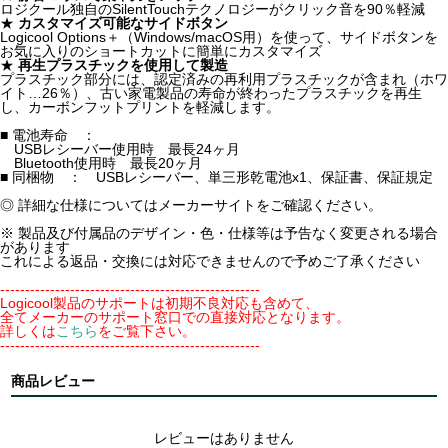
ロジクール独自のSilentTouchテクノロジーがクリック音を90％軽減
★
カスタマイズ可能なサイドボタン
Logicool Options＋（Windows/macOS用）を使って、サイドボタンを
お気に入りのショートカットに簡単にカスタマイズ
★
再生プラスチックを使用して製造
プラスチック部分には、認定済みの再利用プラスチックが含まれ（ホワ
イト…26％）、古い家電製品の寿命が終わったプラスチックを再生
し、カーボンフットプリントを軽減します。
■ 電池寿命 ：
USBレシーバー使用時 最長24ヶ月
Bluetooth使用時 最長20ヶ月
■ 同梱物 ： USBレシーバー、単三形乾電池x1、保証書、保証規定
◎ 詳細な仕様についてはメーカーサイトをご確認ください。
※ 製品及び付属品のデザイン・色・仕様等は予告なく変更される場合
があります
これによる返品・交換には対応できませんので予めご了承ください
----------------------------------------------------
Logicool製品のサポートは初期不良対応も含めて、
全てメーカーのサポート窓口での直接対応となります。
詳しくは
こちら
をご覧下さい。
----------------------------------------------------
商品レビュー
レビューはありません