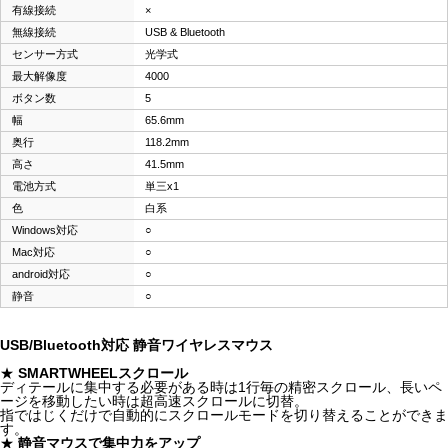
有線接続
×
無線接続
USB & Bluetooth
センサー方式
光学式
最大解像度
4000
ボタン数
5
幅
65.6mm
奥行
118.2mm
高さ
41.5mm
電池方式
単三x1
色
白系
Windows対応
○
Mac対応
○
android対応
○
静音
○
USB/Bluetooth対応 静音ワイヤレスマウス
★
SMARTWHEELスクロール
ディテールに集中する必要がある時は1行毎の精密スクロール、長いペ
ージを移動したい時は超高速スクロールに切替。
指ではじくだけで自動的にスクロールモードを切り替えることができま
す。
★
静音マウスで集中力をアップ