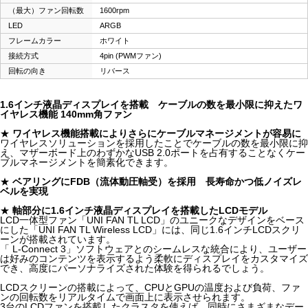
（最大）ファン回転数
1600rpm
LED
ARGB
フレームカラー
ホワイト
接続方式
4pin (PWMファン)
回転の向き
リバース
1.6インチ液晶ディスプレイを搭載 ケーブルの数を最小限に抑えたワ
イヤレス機能 140mm角ファン
★
ワイヤレス機能搭載によりさらにケーブルマネージメントが容易に
ワイヤレスソリューションを採用したことでケーブルの数を最小限に抑
え、マザーボード上のわずかなUSB 2.0ポートを占有することなくケー
ブルマネージメントを簡素化できます。
★
ベアリングにFDB（流体動圧軸受）を採用 長寿命かつ低ノイズレ
ベルを実現
★
軸部分に1.6インチ液晶ディスプレイを搭載したLCDモデル
LCD一体型ファン「UNI FAN TL LCD」のユニークなデザインをベース
にした「UNI FAN TL Wireless LCD」には、同じ1.6インチLCDスクリ
ーンが搭載されています。
「 L-Connect 3」ソフトウェアとのシームレスな統合により、ユーザー
は好みのコンテンツを表示するよう柔軟にディスプレイをカスタマイズ
でき、高度にパーソナライズされた体験を得られるでしょう。
LCDスクリーンの搭載によって、CPUとGPUの温度および負荷、ファ
ンの回転数をリアルタイムで画面上に表示させられます。
3台のLCDファンを搭載したクラスタを使えば、同時にさまざまなデー