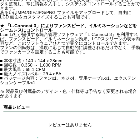
タを監視し、常に情報を入手し、システムをコントロールすることがで
きます。
あるいはMP4/GIF/JPG/PNG ファイルをアップロードして、自由に
LCD 画面をカスタマイズすることも可能です。
★
「L-Connect 3」によりファンスピード、イルミネーションなどを
シームレスにコントロール
Lian Li社が提供する統合管理ソフトウェア「L-Connect 3」を利用すれ
ば、ファンスピード、イルミネーション効果、LCDスクリーンの表示内
容など、このソフトウェアひとつで完全にコントロールできます。
ファンの回転数は、温度に応じて自動的に調整されるだけでなく、手動
でファンカーブを設定することも可能です。
■ 本体寸法：140 x 144 x 28mm
■ 回転数：0.350 ～ 1,600 RPM
■ 最大風量：68.1 CFM
■ 最大ノイズレベル：29.4 dBA
■ パッケージ内容：ファンx1、ネジx4、専用ケーブルx1、エクステン
ションケーブルx1
※ 製品及び付属品のデザイン・色・仕様等は予告なく変更される場合
があります
商品レビュー
レビューはありません