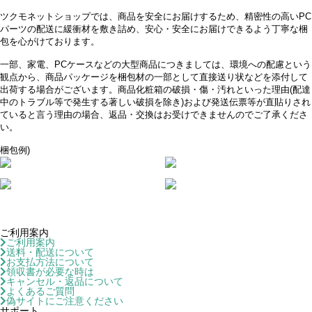
ツクモネットショップでは、商品を安全にお届けするため、精密性の高いPC
パーツの配送に緩衝材を敷き詰め、安心・安全にお届けできるよう丁寧な梱
包を心がけております。
一部、家電、PCケースなどの大型商品につきましては、環境への配慮という
観点から、商品パッケージを梱包材の一部として直接送り状などを添付して
出荷する場合がございます。商品化粧箱の破損・傷・汚れといった理由(配達
中のトラブル等で発生する著しい破損を除き)および発送伝票等が直貼りされ
ていると言う理由の場合、返品・交換はお受けできませんのでご了承くださ
い。
梱包例)
ご利用案内
ご利用案内
送料・配送について
お支払方法について
領収書が必要な時は
キャンセル・返品について
よくあるご質問
偽サイトにご注意ください
サポート