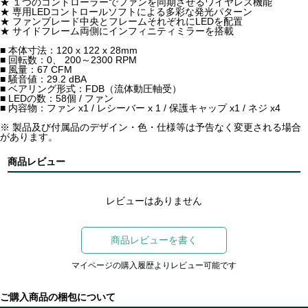
★ １つのコントローラーでファンを同期させるワイヤレス機能
★ 専用LEDコントロールソフトによる多彩な発光パターン
★ ファンブレード中央とフレームそれぞれにLEDを配置
★ サイドフレーム両側にインフィニティミラーを搭載
■ 本体寸法：120 x 122 x 28mm
■ 回転数：0、 200～2300 RPM
■ 風量：67 CFM
■ 騒音値：29.2 dBA
■ ベアリング形式：FDB（流体動圧軸受）
■ LEDの数：58個 / ファン
■ 内容物：ファン x1 / レシーバー x 1 / 保護キャップ x1 / ネジ x4
※ 製品及び付属品のデザイン・色・仕様等は予告なく変更される場合
があります。
商品レビュー
レビューはありません
商品レビューを書く
マイページの購入履歴よりレビュー可能です
ご購入商品の梱包について