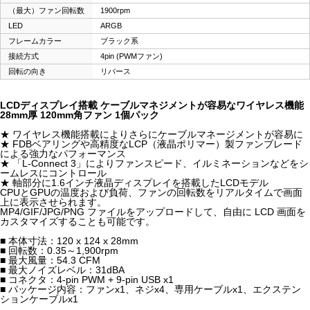
（最大）ファン回転数
1900rpm
LED
ARGB
フレームカラー
ブラック系
接続方式
4pin (PWMファン)
回転の向き
リバース
LCDディスプレイ搭載 ケーブルマネジメントが容易なワイヤレス機能
28mm厚 120mm角ファン 1個パック
★ ワイヤレス機能搭載によりさらにケーブルマネージメントが容易に
★ FDBベアリングや高精度なLCP（液晶ポリマー）製ファンブレード
による強力なパフォーマンス
★ 「L-Connect 3」によりファンスピード、イルミネーションなどをシ
ームレスにコントロール
★ 軸部分に1.6インチ液晶ディスプレイを搭載したLCDモデル
CPUとGPUの温度および負荷、ファンの回転数をリアルタイムで画面
上に表示させられます。
MP4/GIF/JPG/PNG ファイルをアップロードして、自由に LCD 画面を
カスタマイズすることも可能です。
■ 本体寸法：120 x 124 x 28mm
■ 回転数：0.35～1,900rpm
■ 最大風量：54.3 CFM
■ 最大ノイズレベル：31dBA
■ コネクタ：4-pin PWM + 9-pin USB x1
■ パッケージ内容：ファンx1、ネジx4、専用ケーブルx1、エクステン
ションケーブルx1