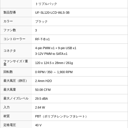
トリプルパック
製品型番
UF-SL120-LCD-WLS-3B
カラー
ブラック
ファン数
3
コントローラー
RF-T-B x1
4-pin PWM x1 + 9-pin USB x1
コネクタ
3-12V PWM to SATA x1
ファンサイズ / 重
120 x 124.5 x 28mm / 261g
量
回転数
0 RPM / 350 ～ 1,900 RPM
最大風圧（静圧）
2.4mm H2O
最大風量
50.08 CFM
最大ノイズレベル
29.5 dBA
入力
2.64 W
材質
PBT（ポリブチレンテレフタレート）
定格電圧
40 V