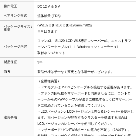
操作電圧
DC 12 V ＆ 5 V
ベアリング形式
流体軸受 (FDB)
(W)132 x (H)158 x (D)128mm / 982g
パッケージサイズ /
重量
※耳は含まず
ファンx3、 SL120-LCD-WLS専用レシーバーx1、エクストラフ
パッケージ内容
ァンパワーケーブルx1、L-Wirelessコントローラー x1
取付ネジ x3セット
製品保証
3年
備考
製品仕様は予告なく変更となる場合がございます。
（全機種共通）
・LCDモデルはUSB 9ピンケーブルを接続する必要があります。
・ファンの回転数をマザーボードと同期させるには、コントロ
ーラーからのPWMケーブルが適切に機能するようにマザーボー
ドに接続されていることを確認してください。
・LEDバージョンとLCDバージョンは異なるレシーバーを使用し
注意事項
ます。両バージョンが混在するクラスターを構成する場合は
LCDバージョンのレシーバーを使用してください。
・マザーボード4ピンPWMポートの電力が不足し（1A以下）、
起動時にファンが白く点滅する場合は、マザーボードからの電