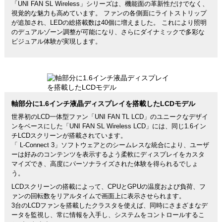
「UNI FAN SL Wireless」シリーズは、機能面の革新性だけでなく、
視覚的な魅力も高めています。 ファンの各側面にライトストリップ
が追加され、LEDの総搭載数は40個に増えました。 これにより照明
のデュアルゾーン調整が可能になり、さらにダイナミックで多彩な
ビジュアル体験が実現します。
軸部分に1.6インチ液晶ディスプレイを搭載したLCDモデル
世界初のLCD一体型ファン「UNI FAN TL LCD」のユニークなデザイ
ンをベースにした「UNI FAN SL Wireless LCD」には、同じ1.6イン
チLCDスクリーンが搭載されています。
「 L-Connect 3」ソフトウェアとのシームレスな統合により、ユーザ
ーは好みのコンテンツを表示するよう柔軟にディスプレイをカスタ
マイズでき、高度にパーソナライズされた体験を得られるでしょ
う。
LCDスクリーンの搭載によって、CPUとGPUの温度および負荷、フ
ァンの回転数をリアルタイムで画面上に表示させられます。
3台のLCDファンを搭載したクラスタを使えば、同時にさまざまなデ
ータを監視し、常に情報を入手し、システムをコントロールするこ