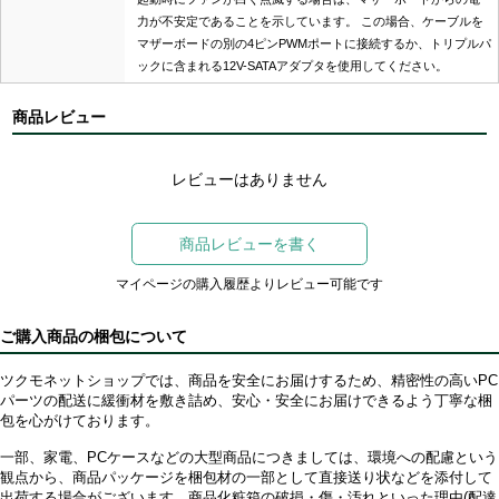
力が不安定であることを示しています。 この場合、ケーブルを
マザーボードの別の4ピンPWMポートに接続するか、トリプルパ
ックに含まれる12V-SATAアダプタを使用してください。
商品レビュー
レビューはありません
商品レビューを書く
マイページの購入履歴よりレビュー可能です
ご購入商品の梱包について
ツクモネットショップでは、商品を安全にお届けするため、精密性の高いPC
パーツの配送に緩衝材を敷き詰め、安心・安全にお届けできるよう丁寧な梱
包を心がけております。
一部、家電、PCケースなどの大型商品につきましては、環境への配慮という
観点から、商品パッケージを梱包材の一部として直接送り状などを添付して
出荷する場合がございます。商品化粧箱の破損・傷・汚れといった理由(配達