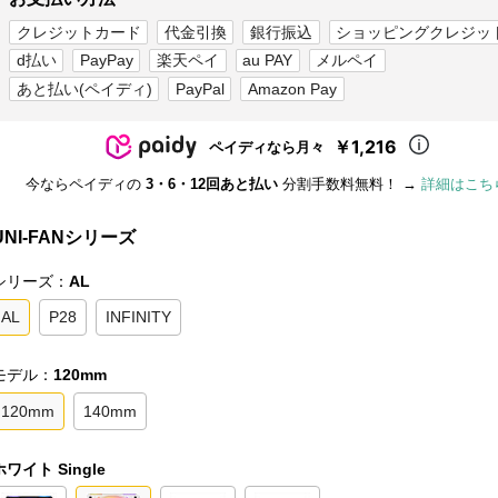
クレジットカード
代金引換
銀行振込
ショッピングクレジッ
d払い
PayPay
楽天ペイ
au PAY
メルペイ
あと払い(ペイディ)
PayPal
Amazon Pay
￥1,216
ペイディなら月々
今ならペイディの
3・6・12回あと払い
分割手数料無料！ →
詳細はこち
UNI-FANシリーズ
シリーズ：
AL
AL
P28
INFINITY
モデル：
120mm
120mm
140mm
ホワイト Single