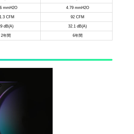
66 mmH2O
4.79 mmH2O
1.3 CFM
92 CFM
29 dB(A)
32.1 dB(A)
2年間
6年間