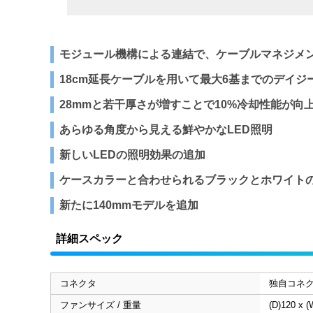
モジュール機構による連結で、ケーブルマネジメ
18cm延長ケーブルを用いて最大6基までのデイ
28mmと若干厚さが増すことで10%冷却性能が向上(A
あらゆる角度から見える鮮やかなLED照明
新しいLEDの照明効果の追加
ケースカラーと合わせられるブラックとホワイトの
新たに140mmモデルを追加
詳細スペック
コネクタ
独自コネク
ファンサイズ / 重量
(D)120 x (