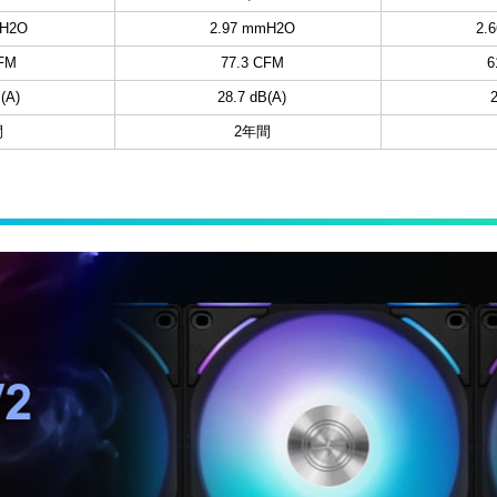
mH2O
2.97 mmH2O
2.
CFM
77.3 CFM
6
(A)
28.7 dB(A)
間
2年間