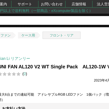
案内
サポート
お問い合わせ
店舗情報
法人営
00円以上で送料無料（一部商品・eXcomputer製品を除く）
・ファン
ケース用
フロント・リア
Lian Li リアンリー
UNI FAN AL120 V2 WT Single Pack AL120-1W 
(
0
)
2023年4
最大6台までの連結可能 アドレサブルRGB LEDファン 1個パック（
用）
お支払い方法