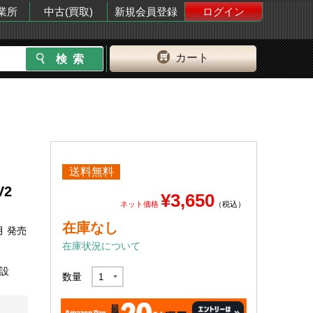
業所
中古(買取)
新規会員登録
ログイン
カート
送料無料
V2
¥3,650
ネット価格
（税込）
在庫なし
月 発売
在庫状況について
増設
数量