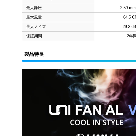
最大静圧
2.59 m
最大風量
64.5 
最大ノイズ
29.2 dB
保証期間
2年
製品特長