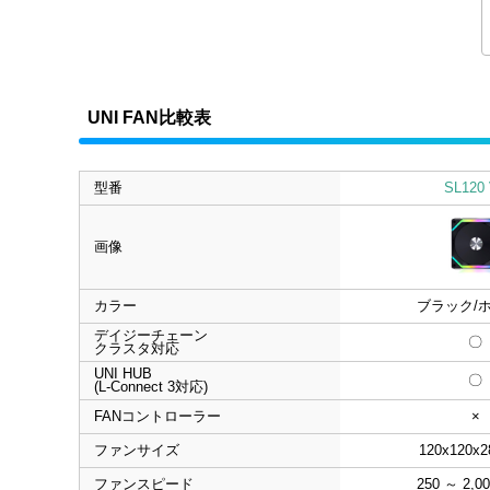
UNI FAN比較表
型番
SL120
画像
カラー
ブラック/
デイジーチェーン
〇
クラスタ対応
UNI HUB
〇
(L-Connect 3対応)
FANコントローラー
×
ファンサイズ
120x120x2
ファンスピード
250 ～ 2,0