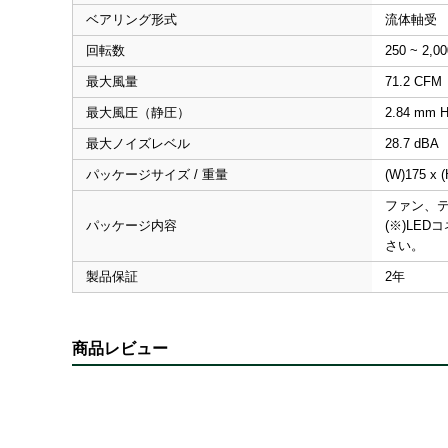
ベアリング形式
流体軸受
回転数
250 ~ 2,0
最大風量
71.2 CFM
最大風圧（静圧）
2.84 mm 
最大ノイズレベル
28.7 dBA
パッケージサイズ / 重量
(W)175 x (
ファン、テー
パッケージ内容
(※)LE
さい。
製品保証
2年
商品レビュー