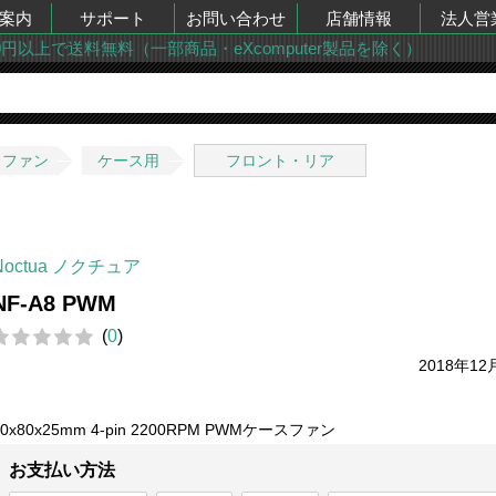
案内
サポート
お問い合わせ
店舗情報
法人営
00円以上で送料無料（一部商品・eXcomputer製品を除く）
・ファン
ケース用
フロント・リア
Noctua ノクチュア
NF-A8 PWM
(
0
)
2018年12
80x80x25mm 4-pin 2200RPM PWMケースファン
お支払い方法