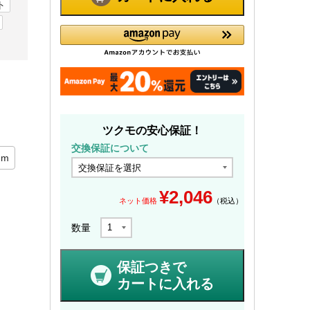
ト
ツクモの安心保証！
交換保証について
mm
¥
2,046
ネット価格
（税込）
数量
保証つきで
カートに入れる