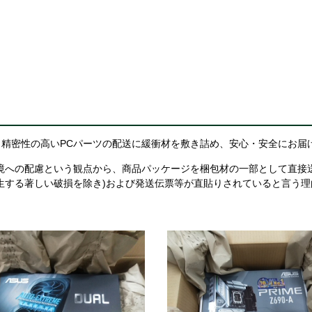
精密性の高いPCパーツの配送に緩衝材を敷き詰め、安心・安全にお届
境への配慮という観点から、商品パッケージを梱包材の一部として直接
生する著しい破損を除き)および発送伝票等が直貼りされていると言う