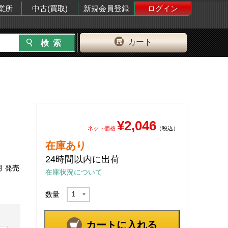
業所
中古(買取)
新規会員登録
ログイン
カート
¥2,046
ネット価格
（税込）
在庫あり
24時間以内に出荷
月 発売
在庫状況について
数量
カートに入れる