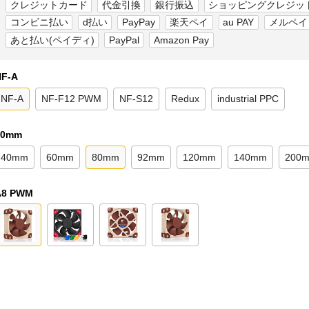
クレジットカード
代金引換
銀行振込
ショッピングクレジッ
コンビニ払い
d払い
PayPay
楽天ペイ
au PAY
メルペイ
あと払い(ペイディ)
PayPal
Amazon Pay
NF-A
NF-A
NF-F12 PWM
NF-S12
Redux
industrial PPC
80mm
40mm
60mm
80mm
92mm
120mm
140mm
200
A8 PWM