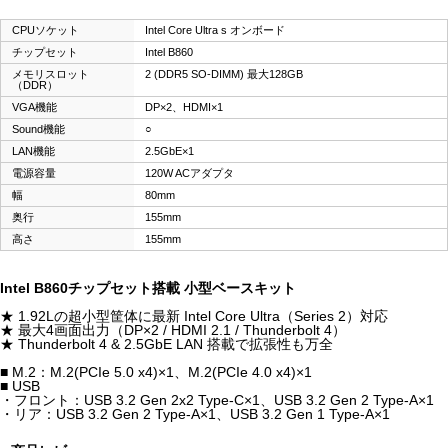
CPUソケット
Intel Core Ultra s オンボード
チップセット
Intel B860
メモリスロット
2 (DDR5 SO-DIMM) 最大128GB
（DDR）
VGA機能
DP×2、HDMI×1
Sound機能
○
LAN機能
2.5GbE×1
電源容量
120W ACアダプタ
幅
80mm
奥行
155mm
高さ
155mm
Intel B860チップセット搭載 小型ベースキット
★ 1.92Lの超小型筐体に最新 Intel Core Ultra（Series 2）対応
★ 最大4画面出力（DP×2 / HDMI 2.1 / Thunderbolt 4）
★ Thunderbolt 4 & 2.5GbE LAN 搭載で拡張性も万全
■ M.2：M.2(PCIe 5.0 x4)×1、M.2(PCIe 4.0 x4)×1
■ USB
・フロント：USB 3.2 Gen 2x2 Type-C×1、USB 3.2 Gen 2 Type-A×1
・リア：USB 3.2 Gen 2 Type-A×1、USB 3.2 Gen 1 Type-A×1