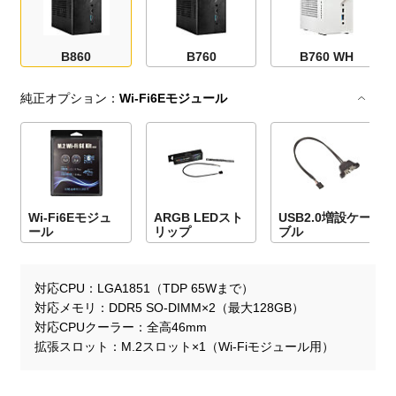
B860
B760
B760 WH
純正オプション：
Wi-Fi6Eモジュール
Wi-Fi6Eモジュ
ARGB LEDスト
USB2.0増設ケー
ール
リップ
ブル
対応CPU
LGA1851（TDP 65Wまで）
対応メモリ
DDR5 SO-DIMM×2（最大128GB）
対応CPUクーラー
全高46mm
拡張スロット
M.2スロット×1（Wi-Fiモジュール用）