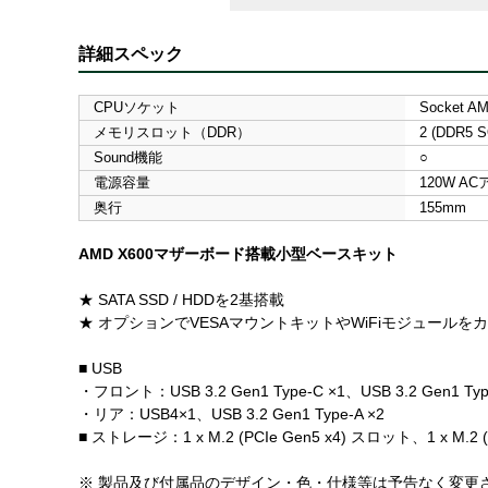
詳細スペック
CPUソケット
Socket A
メモリスロット（DDR）
2 (DDR5 
Sound機能
○
電源容量
120W A
奥行
155mm
AMD X600マザーボード搭載小型ベースキット
★ SATA SSD / HDDを2基搭載
★ オプションでVESAマウントキットやWiFiモジュールを
■ USB
・フロント：USB 3.2 Gen1 Type-C ×1、USB 3.2 Gen1 Typ
・リア：USB4×1、USB 3.2 Gen1 Type-A ×2
■ ストレージ：1 x M.2 (PCIe Gen5 x4) スロット、1 x M.2 
※ 製品及び付属品のデザイン・色・仕様等は予告なく変更