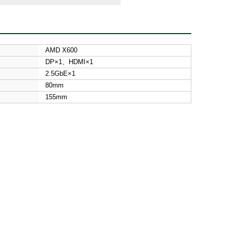
AMD X600
DP×1、HDMI×1
2.5GbE×1
80mm
155mm