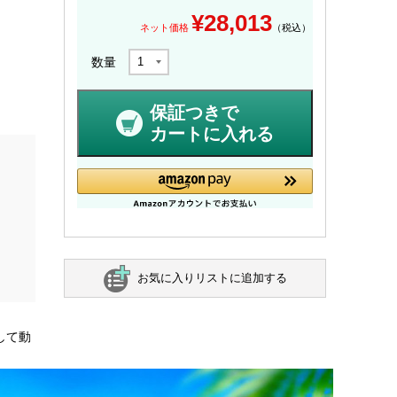
¥
28,013
ネット価格
（税込）
数量
保証つきで
カートに入れる
お気に入りリストに追加する
として動