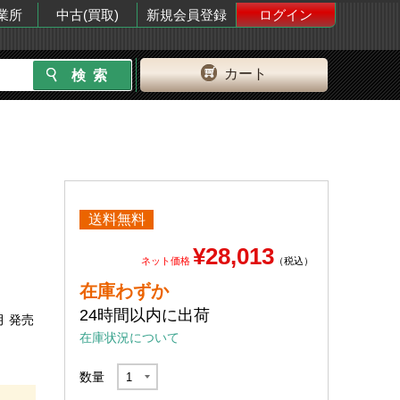
業所
中古(買取)
新規会員登録
ログイン
カート
送料無料
¥28,013
ネット価格
（税込）
在庫わずか
24時間以内に出荷
月 発売
在庫状況について
数量