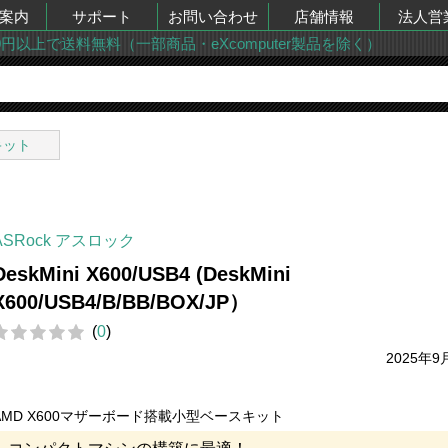
案内
サポート
お問い合わせ
店舗情報
法人営
00円以上で送料無料（一部商品・eXcomputer製品を除く）
キット
ASRock アスロック
DeskMini X600/USB4 (DeskMini
X600/USB4/B/BB/BOX/JP）
(
0
)
2025年9
AMD X600マザーボード搭載小型ベースキット