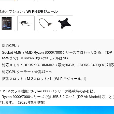
純正オプション：
Wi-Fi6Eモジュール
対応CPU
Socket AM5（AMD Ryzen 8000/7000シリーズプロセッサ対応、TDP
65Wまで）※Ryzen 9や7のXモデルはNG
対応メモリ
DDR5 SO-DIMM×2（最大96GB）/ DDR5-6400(OC)対応
対応CPUクーラー
全高47mm
拡張スロット
M.2スロット×1（Wi-Fiモジュール用）
※USB4のフル機能はRyzen 8000Gシリーズ搭載時のみ有効。
Ryzen 9000/7000シリーズではUSB 3.2 Gen2（DP Alt Mode対応）
作します。（2025年9月現在）