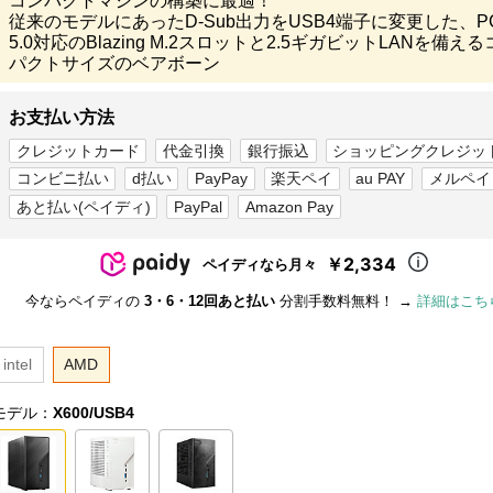
コンパクトマシンの構築に最適！
従来のモデルにあったD-Sub出力をUSB4端子に変更した、PC
5.0対応のBlazing M.2スロットと2.5ギガビットLANを備え
パクトサイズのベアボーン
お支払い方法
クレジットカード
代金引換
銀行振込
ショッピングクレジッ
コンビニ払い
d払い
PayPay
楽天ペイ
au PAY
メルペイ
あと払い(ペイディ)
PayPal
Amazon Pay
￥2,334
ペイディなら月々
今ならペイディの
3・6・12回あと払い
分割手数料無料！ →
詳細はこち
intel
AMD
モデル：
X600/USB4