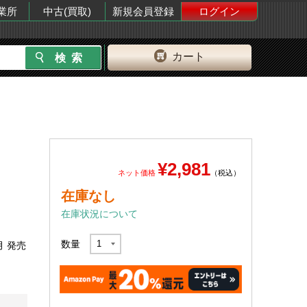
業所
中古(買取)
新規会員登録
ログイン
カート
¥2,981
ネット価格
（税込）
）
在庫なし
在庫状況について
数量
月 発売