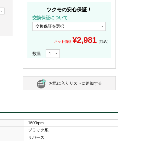
ツクモの安心保証！
ト
交換保証について
¥
2,981
ネット価格
（税込）
数量
お気に入りリストに追加する
1600rpm
ブラック系
リバース