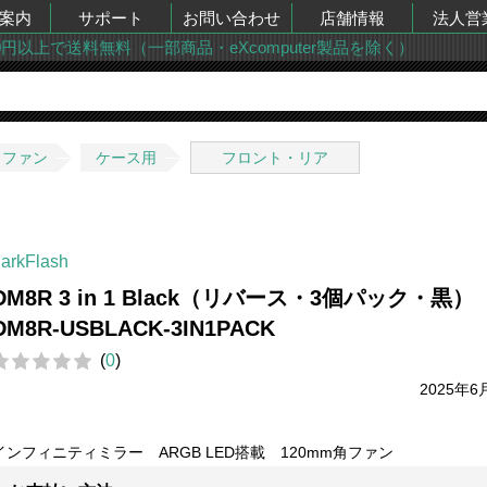
案内
サポート
お問い合わせ
店舗情報
法人営
00円以上で送料無料（一部商品・eXcomputer製品を除く）
・ファン
ケース用
フロント・リア
arkFlash
DM8R 3 in 1 Black（リバース・3個パック・黒
DM8R-USBLACK-3IN1PACK
(
0
)
2025年6
インフィニティミラー ARGB LED搭載 120mm角ファン