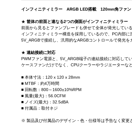
インフィニティミラー ARGB LED搭載 120mm角ファン
★
筐体の前面と連なる2つの側面がインフィニティミラー
前面から見るとファンブレードも併せて全体が発光してい
インフィニティミラー構造を採用しているので、PC内部に
5V_ARGBで接続し、汎用的なARGBコントロールで発光
★
連結接続に対応
PWMファン電源と、5V_ARGB端子の連結接続に対応して
ケースファンだけでなく、CPUクーラーやラジエーターな
■ 本体寸法：120 x 120 x 28mm
■ MTBF：約4万時間
■ 回転数：800～1600±10%RPM
■ 風量(最大)：56.0CFM
■ ノイズ(最大)：32.5dBA
■ 付属品：取付ネジ
※ 製品及び付属品のデザイン・色・仕様等は予告なく変更