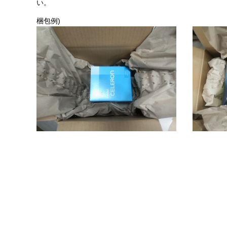
い。
梱包例)