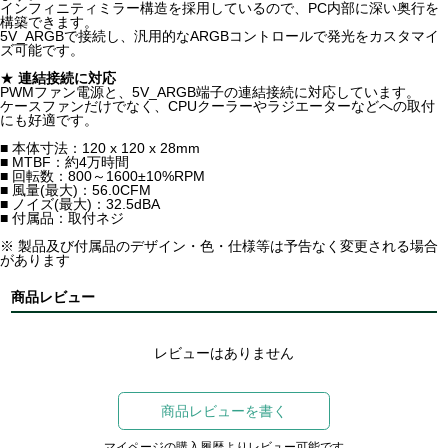
インフィニティミラー構造を採用しているので、PC内部に深い奥行を
構築できます。
5V_ARGBで接続し、汎用的なARGBコントロールで発光をカスタマイ
ズ可能です。
★
連結接続に対応
PWMファン電源と、5V_ARGB端子の連結接続に対応しています。
ケースファンだけでなく、CPUクーラーやラジエーターなどへの取付
にも好適です。
■ 本体寸法：120 x 120 x 28mm
■ MTBF：約4万時間
■ 回転数：800～1600±10%RPM
■ 風量(最大)：56.0CFM
■ ノイズ(最大)：32.5dBA
■ 付属品：取付ネジ
※ 製品及び付属品のデザイン・色・仕様等は予告なく変更される場合
があります
商品レビュー
レビューはありません
商品レビューを書く
マイページの購入履歴よりレビュー可能です