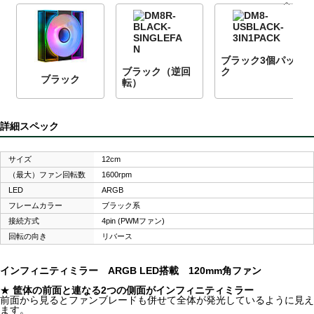
ブラック3個パッ
ブラック（逆回
ク
ブラック
転）
詳細スペック
サイズ
12cm
（最大）ファン回転数
1600rpm
LED
ARGB
フレームカラー
ブラック系
接続方式
4pin (PWMファン)
回転の向き
リバース
インフィニティミラー ARGB LED搭載 120mm角ファン
★
筐体の前面と連なる2つの側面がインフィニティミラー
前面から見るとファンブレードも併せて全体が発光しているように見え
ます。