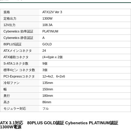
規格
ATX12V Ver 3
定格出力
1300W
12V出力
108.3A
Cybenetics 効率認証
PLATINUM
Cybenetics 静音認証
A
80PLUS認証
GOLD
ATXメインコネクタ
24
ATX補助コネクタ
(4+4)pin x 2個
S-ATAコネクタ数
9個
標準4ピン コネクタ数
3個
PCI-Expressコネクタ
12+4x2、6+2x6
冷却ファン
135mm
幅
150mm
奥行
180mm
高さ
86mm
モジュラー対応
フル
ATX 3.1対応 80PLUS GOLD認証 Cybenetics PLATINUM認証
1300W電源