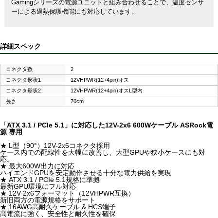
Gamingシリーズの電源ユニットと組み合わせることで、温度センサ
ーによる過熱保護機能にも対応しています。
詳細スペック
コネクタ数
2
コネクタ形状1
12VHPWR(12+4pin)オス
コネクタ形状2
12VHPWR(12+4pin)オスL型内
長さ
70cm
「ATX 3.1 / PCIe 5.1」に対応した12V-2x6 600Wケーブル ASRock電
源 専用
★ L型（90°）12V-2x6コネクタ採用
ケース内での配線性を大幅に改善し、大型GPUや狭小ケースにも対
応。
★ 最大600W出力に対応
ハイエンドGPUを安定動作させる十分な電力供給を実現
★ ATX 3.1 / PCIe 5.1規格に準拠
最新GPU環境にフル対応
★ 12V-2x6フォーマット（12VHPWR互換）
新旧両方の電源規格をサポート
★ 16AWG高耐久ケーブル & HCS端子
高電流に強く、安全性と耐久性を確保