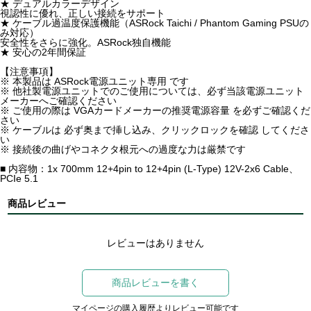
★ デュアルカラーデザイン
視認性に優れ、正しい接続をサポート
★ ケーブル過温度保護機能（ASRock Taichi / Phantom Gaming PSUの
み対応）
安全性をさらに強化。ASRock独自機能
★ 安心の2年間保証
【注意事項】
※ 本製品は ASRock電源ユニット専用 です
※ 他社製電源ユニットでのご使用については、必ず当該電源ユニット
メーカーへご確認ください
※ ご使用の際は VGAカードメーカーの推奨電源容量 を必ずご確認くだ
さい
※ ケーブルは 必ず奥まで挿し込み、クリックロックを確認 してくださ
い
※ 接続後の曲げやコネクタ根元への過度な力は厳禁です
■ 内容物：1x 700mm 12+4pin to 12+4pin (L-Type) 12V-2x6 Cable、
PCIe 5.1
商品レビュー
レビューはありません
商品レビューを書く
マイページの購入履歴よりレビュー可能です