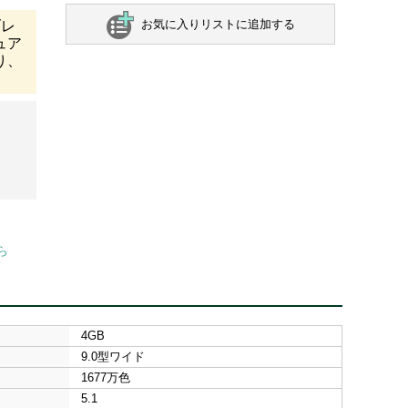
お気に入りリストに追加する
ブレ
ュア
り、
ら
4GB
9.0型ワイド
1677万色
5.1