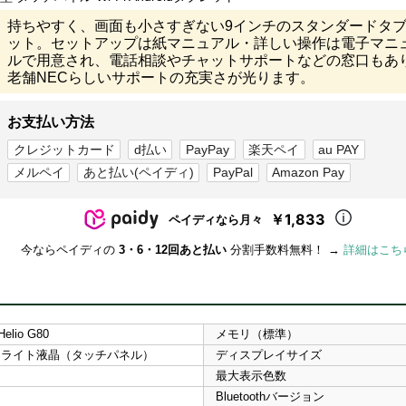
持ちやすく、画面も小さすぎない9インチのスタンダードタ
ット。セットアップは紙マニュアル・詳しい操作は電子マニ
ルで用意され、電話相談やチャットサポートなどの窓口もあ
老舗NECらしいサポートの充実さが光ります。
お支払い方法
クレジットカード
d払い
PayPay
楽天ペイ
au PAY
メルペイ
あと払い(ペイディ)
PayPal
Amazon Pay
￥1,833
ペイディなら月々
今ならペイディの
3・6・12回あと払い
分割手数料無料！ →
詳細はこち
Helio G80
メモリ（標準）
クライト液晶（タッチパネル）
ディスプレイサイズ
最大表示色数
Bluetoothバージョン