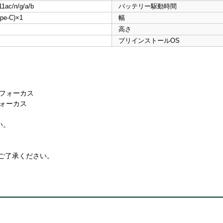
1ac/n/g/a/b
バッテリー駆動時間
pe-C)×1
幅
高さ
プリインストールOS
定フォーカス
フォーカス
い。
ご了承ください。