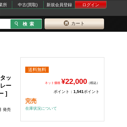
業所
中古(買取)
新規会員登録
ログイン
カート
送料無料
0 タッ
¥22,000
ネット価格
（税込）
ストレー
ポイント：
1,541
ポイント
ー ]
完売
在庫状況について
月 発売