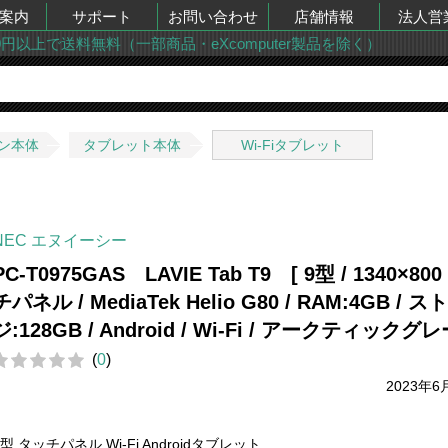
案内
サポート
お問い合わせ
店舗情報
法人営
00円以上で送料無料（一部商品・eXcomputer製品を除く）
ン本体
タブレット本体
Wi-Fiタブレット
NEC エヌイーシー
PC-T0975GAS LAVIE Tab T9 [ 9型 / 1340×80
チパネル / MediaTek Helio G80 / RAM:4GB / 
ジ:128GB / Android / Wi-Fi / アークティックグレ
(
0
)
2023年6
9型 タッチパネル Wi-Fi Androidタブレット