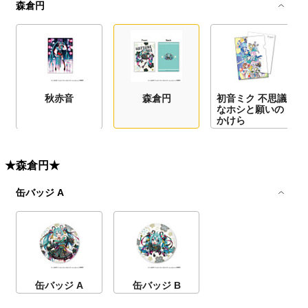
森倉円
秋赤音
森倉円
初音ミク 不思議
なホシと願いの
かけら
★森倉円★
缶バッジ A
缶バッジ A
缶バッジ B