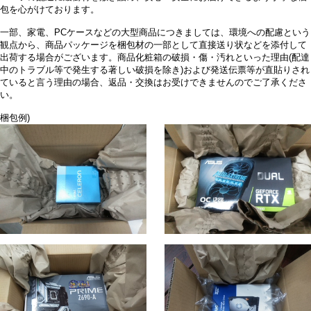
包を心がけております。
一部、家電、PCケースなどの大型商品につきましては、環境への配慮という
観点から、商品パッケージを梱包材の一部として直接送り状などを添付して
出荷する場合がございます。商品化粧箱の破損・傷・汚れといった理由(配達
中のトラブル等で発生する著しい破損を除き)および発送伝票等が直貼りされ
ていると言う理由の場合、返品・交換はお受けできませんのでご了承くださ
い。
梱包例)