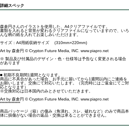
詳細スペック
森倉円さんのイラストを使用した、A4クリアファイルです。
書類を入れると背景が変わるクリアファイルになっていますので、いろ
んな柄の紙を入れてお楽しみいただけます。
サイズ：A4用紙収納サイズ (310mm×220mm)
Art by 森倉円 © Crypton Future Media, INC. www.piapro.net
※ 製品及び付属品のデザイン・色・仕様等は予告なく変更される場合
があります
**************
■ 初期不良期間1週間となります。
商品に不具合があった場合、お手元に届いてから1週間以内にご連絡を
お願いします。交換にて対応いたします。（完売時にはご返金にてご対
応となります）
※交換対応は日本国内のみとさせていただきます。
Art by 森倉円 © Crypton Future Media, INC. www.piapro.net
**************
商品パッケージ（箱）の傷み（角潰れ、スレ、破れなど）のみで商品本
体に損傷がない場合の返品・交換は承ることができません。