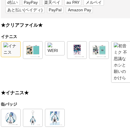
d払い
PayPay
楽天ペイ
au PAY
メルペイ
あと払い(ペイディ)
PayPal
Amazon Pay
★クリアファイル★
イナニス
★イナニス★
缶バッジ