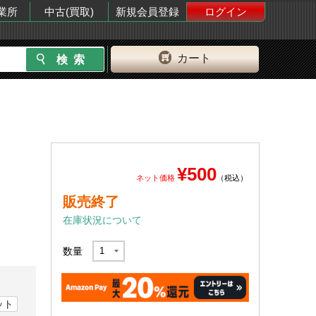
業所
中古(買取)
新規会員登録
ログイン
カート
¥500
ネット価格
（税込）
販売終了
在庫状況について
数量
ット