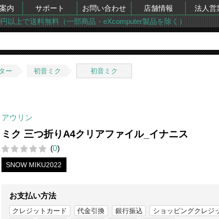
案内
サポート
お問い合わせ
店舗情報
法人営
00円以上で送料無料（一部商品・eXcomputer製品を除く）
ター
初音ミク
初音ミク
アウリン
ミク 三つ折りA4クリアファイル_イナニス
(
0
)
SNOW MIKU2022
お支払い方法
クレジットカード
代金引換
銀行振込
ショッピングクレジ