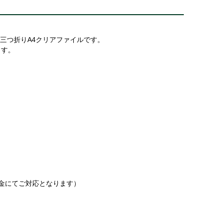
、三つ折りA4クリアファイルです。
ます。
金にてご対応となります）