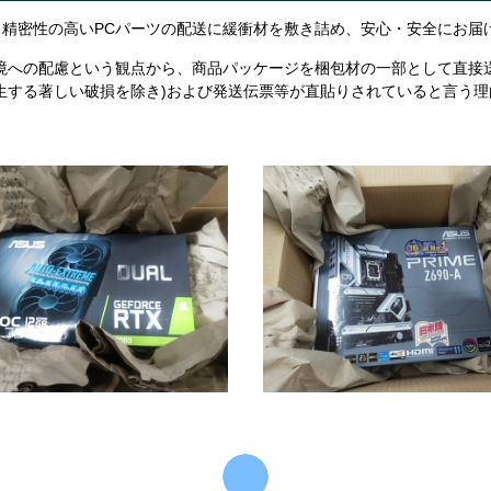
精密性の高いPCパーツの配送に緩衝材を敷き詰め、安心・安全にお届
境への配慮という観点から、商品パッケージを梱包材の一部として直接
生する著しい破損を除き)および発送伝票等が直貼りされていると言う