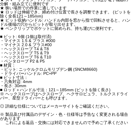
分解・組み立てに便利です
★ 狭い場所での作業に適しています
★ ロッドは伸縮でき、締め付け位置で長さを調整できます。 (ビットを
除く全長121～185mm)
★ ビット収納ハンドル: ハンドル内部を窓から指で回転させると、ハン
ドル後端の穴からビットが取り出せます。
★ ペンクリップでポケットに留められ、持ち運びに便利です。
■ ビット: 6個 (1個は取付済)
・マイナス 1.5 & プラス #000
・マイナス 2.0 & プラス#00
・ヘックスローブ T4 & T8
・ヘックスローブ T5 & T9
・ヘックスローブ T6 & T10
・ペンタローブ P2 & P5
■ 材質：
・ビット: ニッケルクロムモリブデン鋼 (SNCM8660)
・ドライバーハンドル: PC+PP
■ ビット寸法：
・六角対辺: 4mm
・長さ: 30mm
■ ロッド＋ハンドル寸法：121～185mm (ビットを除く長さ)
※ ヘックスローブはヘクスローブ、ヘクサロビュラ、トルクスドライ
バー、星型ドライバーとも呼びます。
◎ 詳細な仕様についてはメーカーサイトをご確認ください。
※ 製品及び付属品のデザイン・色・仕様等は予告なく変更される場合
があります
これによる返品・交換には対応できませんので予めご了承ください