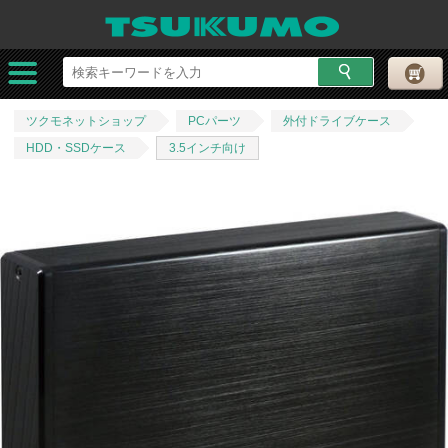
ツクモネットショップ
PCパーツ
外付ドライブケース
HDD・SSDケース
3.5インチ向け