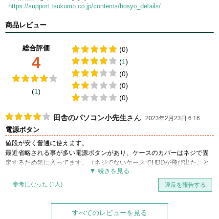
https://support.tsukumo.co.jp/contents/hosyo_details/
商品レビュー
総合評価
(0)
4
(
1
)
(0)
(0)
(
1
)
(0)
田舎のパソコン小先生
さん
2023年2月23日 6:16
電源ボタン
値段が安く普通に使えます。
最近省略される事が多い電源ボタンがあり、ケースのカバーはネジで固
定するため気に入ってます。（ネジでないケースでHDDが飛び出たこと
があるため）
ただ、HDDを左右に止めるの樹脂板がちゃちで多少不安になりますが、
参考になった (1人)
違反を報告する
個人的には許容範囲です。
最高ではないのですが、良いと思います。複数台所有
すべてのレビューを見る