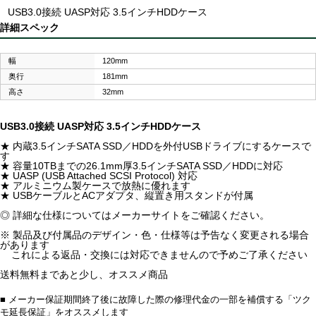
USB3.0接続 UASP対応 3.5インチHDDケース
詳細スペック
幅
120mm
奥行
181mm
高さ
32mm
USB3.0接続 UASP対応 3.5インチHDDケース
★ 内蔵3.5インチSATA SSD／HDDを外付USBドライブにするケースで
す
★ 容量10TBまでの26.1mm厚3.5インチSATA SSD／HDDに対応
★ UASP (USB Attached SCSI Protocol) 対応
★ アルミニウム製ケースで放熱に優れます
★ USBケーブルとACアダプタ、縦置き用スタンドが付属
◎ 詳細な仕様についてはメーカーサイトをご確認ください。
※ 製品及び付属品のデザイン・色・仕様等は予告なく変更される場合
があります
これによる返品・交換には対応できませんので予めご了承ください
送料無料まであと少し、オススメ商品
■ メーカー保証期間終了後に故障した際の修理代金の一部を補償する「ツク
モ延長保証」をオススメします