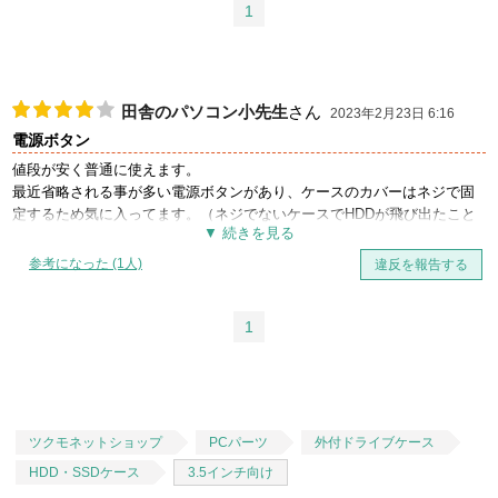
1
田舎のパソコン小先生
さん
2023年2月23日 6:16
電源ボタン
値段が安く普通に使えます。
最近省略される事が多い電源ボタンがあり、ケースのカバーはネジで固
定するため気に入ってます。（ネジでないケースでHDDが飛び出たこと
があるため）
ただ、HDDを左右に止めるの樹脂板がちゃちで多少不安になりますが、
参考になった (1人)
違反を報告する
個人的には許容範囲です。
最高ではないのですが、良いと思います。複数台所有
1
ツクモネットショップ
PCパーツ
外付ドライブケース
HDD・SSDケース
3.5インチ向け