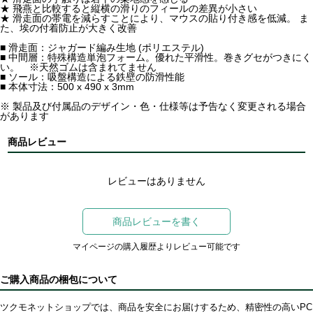
★ 飛燕と比較すると縦横の滑りのフィールの差異が小さい
★ 滑走面の帯電を減らすことにより、マウスの貼り付き感を低減。 ま
た、埃の付着防止が大きく改善
■ 滑走面：ジャガード編み生地 (ポリエステル)
■ 中間層：特殊構造単泡フォーム。優れた平滑性。巻きグセがつきにく
い。 ※天然ゴムは含まれてません
■ ソール：吸盤構造による鉄壁の防滑性能
■ 本体寸法：500 x 490 x 3mm
※ 製品及び付属品のデザイン・色・仕様等は予告なく変更される場合
があります
商品レビュー
レビューはありません
商品レビューを書く
マイページの購入履歴よりレビュー可能です
ご購入商品の梱包について
ツクモネットショップでは、商品を安全にお届けするため、精密性の高いPC