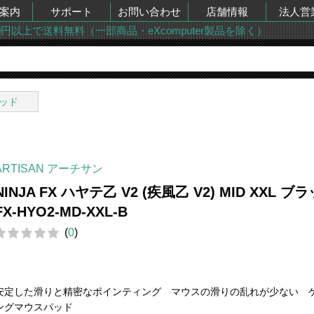
案内
サポート
お問い合わせ
店舗情報
法人営
00円以上で送料無料（一部商品・eXcomputer製品を除く）
ッド
ARTISAN アーチサン
NINJA FX ハヤテ乙 V2 (疾風乙 V2) MID XXL ブ
FX-HYO2-MD-XXL-B
(
0
)
安定した滑りと精密なポインティング マウスの滑りの乱れが少ない 
ングマウスパッド