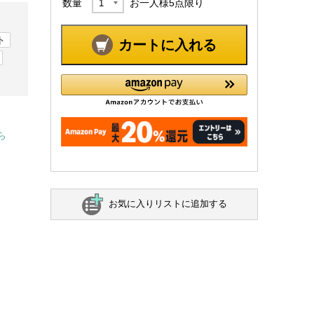
数量
お一人様
5
点限り
ト
カートに入れる
ら
お気に入りリストに追加する