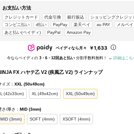
お支払い方法
クレジットカード
代金引換
銀行振込
ショッピングクレジッ
コンビニ払い
d払い
PayPay
楽天ペイ
au PAY
メルペイ
あと払い(ペイディ)
PayPal
Amazon Pay
￥1,633
ペイディなら月々
今ならペイディの
3・6・12回あと払い
分割手数料無料！ →
詳細はこち
NINJA FX ハヤテ乙 V2 (疾風乙 V2) ラインナップ
サイズ：
XXL (50x49cm)
L (42x33cm)
XL (49x42cm)
XXL (50x49cm)
硬さ/厚さ：
MID (3mm)
MID (3mm)
SOFT (4mm)
XSOFT (4mm)