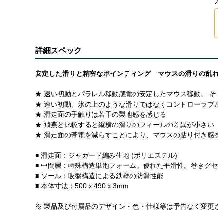
詳細スペック
安定した滑りと精密なポインティング マウスの滑りの乱
★ 速い初動とパラレル移動感覚の安定したマウス移動。 
★ 速い初動。氷の上のような滑りではなくコントローラブ
★ 滑走面の手触りは若干の梨地感を感じる
★ 飛燕と比較すると縦横の滑りのフィールの差異が小さい
★ 滑走面の帯電を減らすことにより、マウスの貼り付き感
■ 滑走面：ジャガード編み生地 (ポリエステル)
■ 中間層：特殊構造単泡フォーム。優れた平滑性。巻きグ
■ ソール：吸盤構造による鉄壁の防滑性能
■ 本体寸法：500 x 490 x 3mm
※ 製品及び付属品のデザイン・色・仕様等は予告なく変更