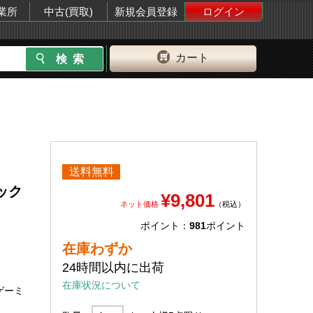
業所
中古(買取)
新規会員登録
ログイン
カート
送料無料
ラック
¥9,801
ネット価格
（税込）
ポイント：
981
ポイント
在庫わずか
24時間以内に出荷
在庫状況について
ゲーミ