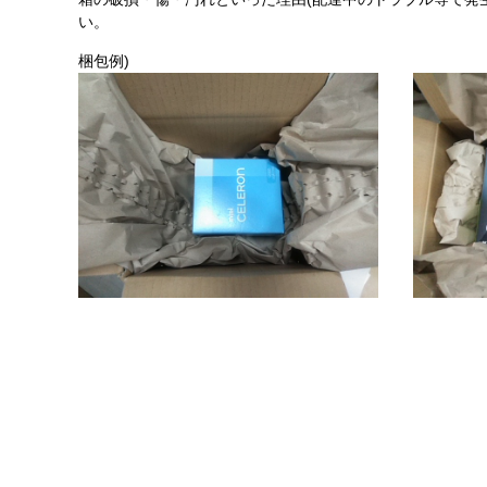
い。
梱包例)