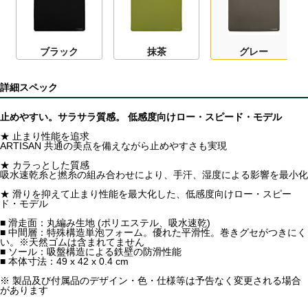
ブラック
抹茶
グレー
詳細スペック
止めやすい。サラサラ質感。 低感度向けロー・スピード・モデル
★ 止まり性能を追求
ARTISAN 共通の美点を備えながら止めやすさも実現
★ カラっとした質感
吸水速乾糸と撚糸の組み合わせにより、手汗、湿度による影響を最小化
★ 滑りを抑えて止まり性能を最大化した、低感度向けロー・スピー
ド・モデル
■ 滑走面：丸編み生地 (ポリエステル、吸水速乾)
■ 中間層：特殊構造単泡フォーム。優れた平滑性。巻きグセがつきにく
い。※天然ゴムは含まれてません
■ ソール：吸盤構造による鉄壁の防滑性能
■ 本体寸法：49 x 42 x 0.4 cm
※ 製品及び付属品のデザイン・色・仕様等は予告なく変更される場合
があります