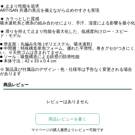
★ 止まり性能を追求
ARTISAN 共通の美点を備えながら止めやすさも実現
★ カラっとした質感
吸水速乾糸と撚糸の組み合わせにより、手汗、湿度による影響を最小化
★ 滑りを抑えて止まり性能を最大化した、低感度向けロー・スピー
ド・モデル
■ 滑走面：丸編み生地 (ポリエステル、吸水速乾)
■ 中間層：特殊構造単泡フォーム。優れた平滑性。巻きグセがつきにく
い。※天然ゴムは含まれてません
■ ソール：吸盤構造による鉄壁の防滑性能
■ 本体寸法：42 x 33 x 0.4 cm
※ 製品及び付属品のデザイン・色・仕様等は予告なく変更される場合
があります
商品レビュー
レビューはありません
商品レビューを書く
マイページの購入履歴よりレビュー可能です