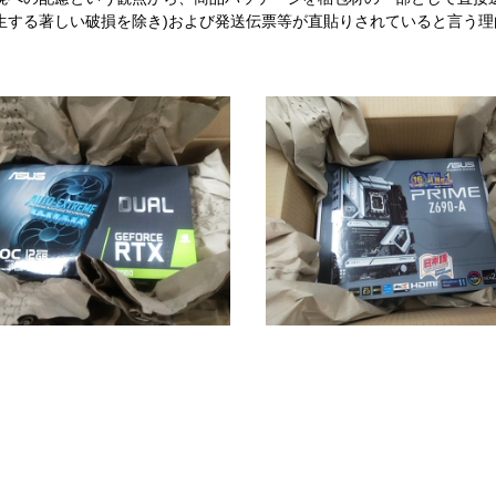
生する著しい破損を除き)および発送伝票等が直貼りされていると言う