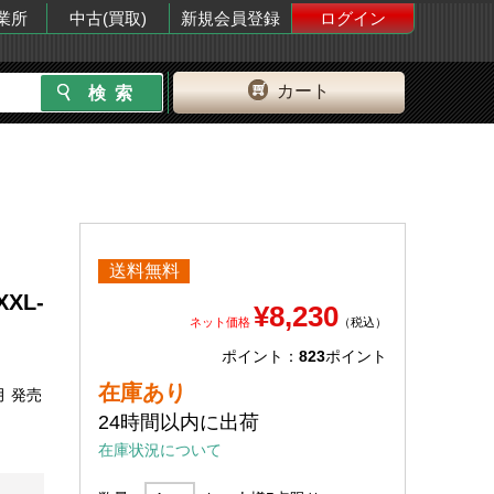
業所
中古(買取)
新規会員登録
ログイン
カート
送料無料
XXL-
¥8,230
ネット価格
（税込）
ポイント：
823
ポイント
在庫あり
月 発売
24時間以内に出荷
在庫状況について