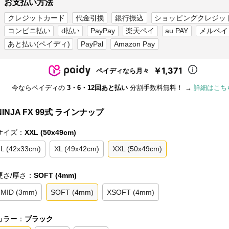
お支払い方法
クレジットカード
代金引換
銀行振込
ショッピングクレジッ
コンビニ払い
d払い
PayPay
楽天ペイ
au PAY
メルペイ
あと払い(ペイディ)
PayPal
Amazon Pay
￥1,371
ペイディなら月々
今ならペイディの
3・6・12回あと払い
分割手数料無料！ →
詳細はこち
NINJA FX 99式 ラインナップ
サイズ：
XXL (50x49cm)
L (42x33cm)
XL (49x42cm)
XXL (50x49cm)
硬さ/厚さ：
SOFT (4mm)
MID (3mm)
SOFT (4mm)
XSOFT (4mm)
カラー：
ブラック