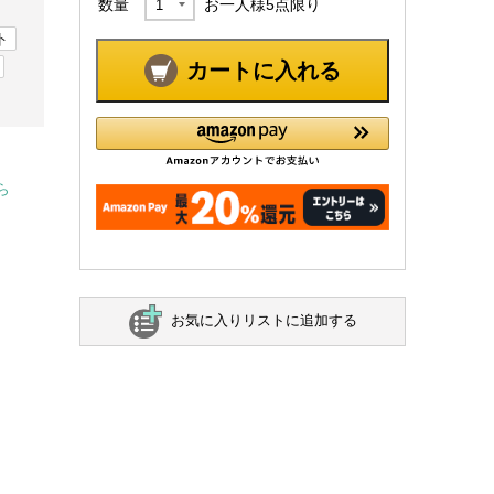
数量
お一人様
5
点限り
ト
カートに入れる
ら
お気に入りリストに追加する