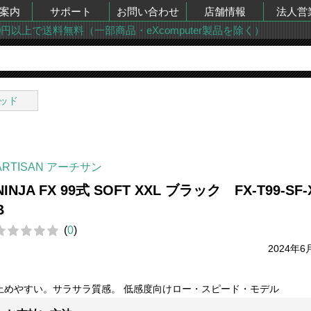
案内
サポート
お問い合わせ
店舗情報
法人営
00円以上で送料無料（一部商品・eXcomputer製品を除く）
ッド
ARTISAN アーチサン
NINJA FX 99式 SOFT XXL ブラック FX-T99-SF-
B
(
0
)
2024年6
止めやすい。サラサラ質感。 低感度向けロー・スピード・モデル