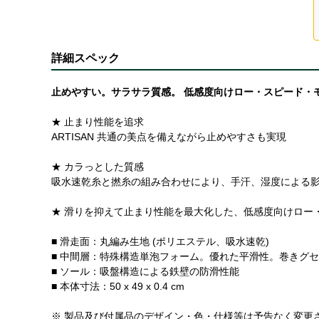
詳細スペック
止めやすい。サラサラ質感。 低感度向けロー・スピード・
★ 止まり性能を追求
ARTISAN 共通の美点を備えながら止めやすさも実現
★ カラっとした質感
吸水速乾糸と撚糸の組み合わせにより、手汗、湿度による
★ 滑りを抑えて止まり性能を最大化した、低感度向けロー
■ 滑走面：丸編み生地 (ポリエステル、吸水速乾)
■ 中間層：特殊構造単泡フォーム。優れた平滑性。巻きグ
■ ソール：吸盤構造による鉄壁の防滑性能
■ 本体寸法：50 x 49 x 0.4 cm
※ 製品及び付属品のデザイン・色・仕様等は予告なく変更