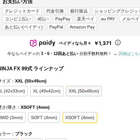
お支払い方法
クレジットカード
代金引換
銀行振込
ショッピングクレジッ
コンビニ払い
d払い
PayPay
楽天ペイ
au PAY
メルペイ
あと払い(ペイディ)
PayPal
Amazon Pay
￥1,371
ペイディなら月々
今ならペイディの
3・6・12回あと払い
分割手数料無料！ →
詳細はこち
NINJA FX 99式 ラインナップ
サイズ：
XXL (50x49cm)
L (42x33cm)
XL (49x42cm)
XXL (50x49cm)
硬さ/厚さ：
XSOFT (4mm)
MID (3mm)
SOFT (4mm)
XSOFT (4mm)
カラー：
ブラック