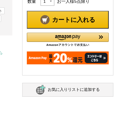
数量
お一人様
5
点限り
ト
カートに入れる
ら
お気に入りリストに追加する