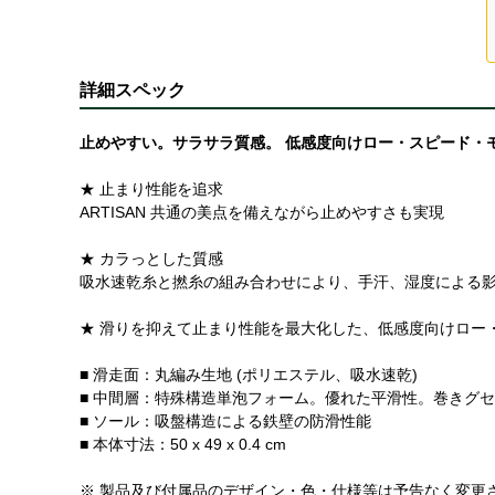
詳細スペック
止めやすい。サラサラ質感。 低感度向けロー・スピード・
★ 止まり性能を追求
ARTISAN 共通の美点を備えながら止めやすさも実現
★ カラっとした質感
吸水速乾糸と撚糸の組み合わせにより、手汗、湿度による
★ 滑りを抑えて止まり性能を最大化した、低感度向けロー
■ 滑走面：丸編み生地 (ポリエステル、吸水速乾)
■ 中間層：特殊構造単泡フォーム。優れた平滑性。巻きグ
■ ソール：吸盤構造による鉄壁の防滑性能
■ 本体寸法：50 x 49 x 0.4 cm
※ 製品及び付属品のデザイン・色・仕様等は予告なく変更