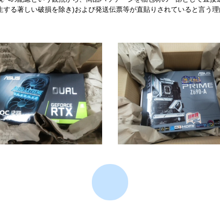
生する著しい破損を除き)および発送伝票等が直貼りされていると言う