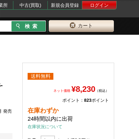
業所
中古(買取)
新規会員登録
ログイン
カート
送料無料
-
¥8,230
ネット価格
（税込）
ポイント：
823
ポイント
在庫わずか
月 発売
24時間以内に出荷
在庫状況について