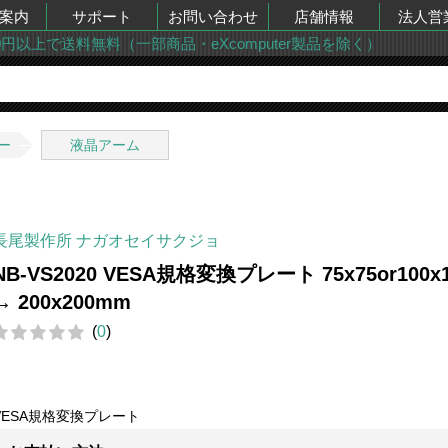
案内
サポート
お問い合わせ
店舗情報
法人営
00円以上で送料無料（一部商品・eXcomputer製品を除く）
ー
液晶アーム
長尾製作所 ナガオセイサクジョ
NB-VS2020 VESA規格変換プレート 75x75or100x1
→ 200x200mm
(
0
)
VESA規格変換プレート