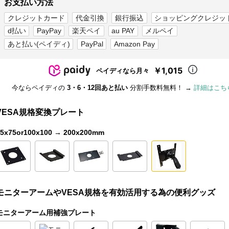
お支払い方法
クレジットカード
代金引換
銀行振込
ショッピングクレジッ
d払い
PayPay
楽天ペイ
au PAY
メルペイ
あと払い(ペイディ)
PayPal
Amazon Pay
￥1,015
ペイディなら月々
今ならペイディの
3・6・12回あと払い
分割手数料無料！ →
詳細はこち
VESA規格変換プレート
75x75or100x100 → 200x200mm
モニターアームやVESA規格を有効活用する為の便利グッズ
モニターアーム用補強プレート