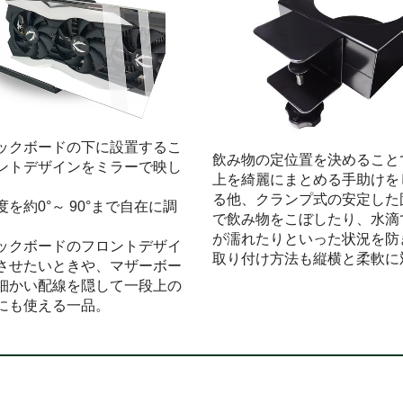
ックボードの下に設置するこ
飲み物の定位置を決めること
ントデザインをミラーで映し
上を綺麗にまとめる手助けを
。
る他、クランプ式の安定した
を約0°～ 90°まで自在に調
で飲み物をこぼしたり、水滴
が濡れたりといった状況を防
ックボードのフロントデザイ
取り付け方法も縦横と柔軟に
させたいときや、マザーボー
細かい配線を隠して一段上の
にも使える一品。