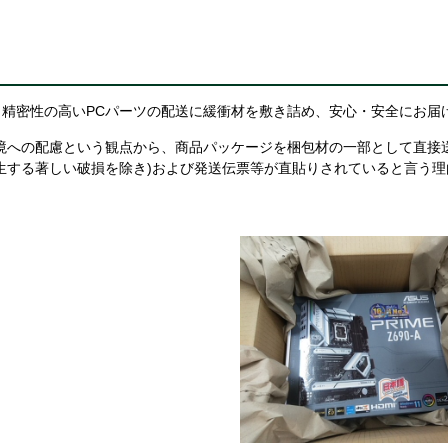
精密性の高いPCパーツの配送に緩衝材を敷き詰め、安心・安全にお届
境への配慮という観点から、商品パッケージを梱包材の一部として直接
生する著しい破損を除き)および発送伝票等が直貼りされていると言う