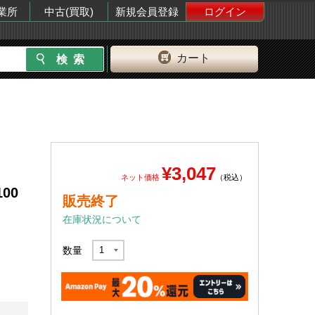
業所
中古(買取)
新規会員登録
ログイン
カート
¥3,047
ネット価格
（税込）
00
販売終了
在庫状況について
数量