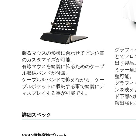
グラフィ
飾るマウスの形状に合わせてピン位置
とでフロ
のカスタマイズが可能。
出す製品
有線マウスを綺麗に飾るためのケーブ
ミラー角度
ル収納バンドが付属。
整可能。
ケーブルをバンドで抑えながら、ケー
グラフィ
ブルポケットに収納する事で綺麗にデ
ンを映え
ィスプレイする事が可能です。
ド下部の
演出強化
詳細スペック
VESA規格変換プレート