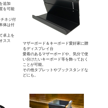
を追加
置を可能
ンチネジ付
本体は付
て卓上を
オスス
マザーボード＆キーボード愛好家に贈
るディスプレイ台
愛着のあるマザーボードや、気分で使
い分けたいキーボード等を飾っておく
ことが可能。
その他タブレットやブックスタンドな
どにも。