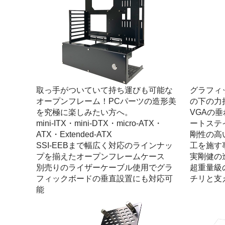
取っ手がついていて持ち運びも可能な
グラフィ
オープンフレーム！PCパーツの造形美
の下の力
を究極に楽しみたい方へ。
VGAの
mini-ITX・mini-DTX・micro-ATX・
ートステ
ATX・Extended-ATX
剛性の高
SSI-EEBまで幅広く対応のラインナッ
工を施す
プを揃えたオープンフレームケース
実剛健の
別売りのライザーケーブル使用でグラ
超重量級
フィックボードの垂直設置にも対応可
チリと支
能