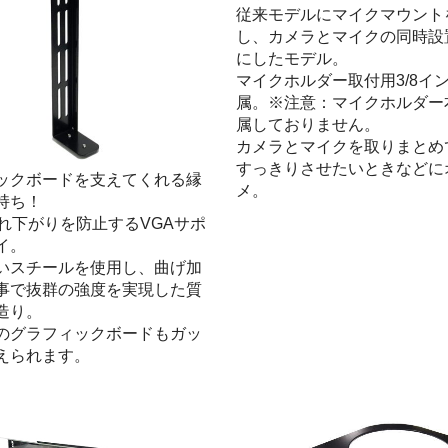
従来モデルにマイクマウント
し、カメラとマイクの同時設
にしたモデル。
マイクホルダー取付用3/8イ
属。※注意：マイクホルダー
属しておりません。
カメラとマイクを取りまとめ
すっきりさせたいときなどに
ックボードを支えてくれる縁
メ。
持ち！
垂れ下がりを防止するVGAサポ
イ。
いスチールを使用し、曲げ加
事で抜群の強度を実現した質
造り。
のグラフィックボードもガッ
えられます。