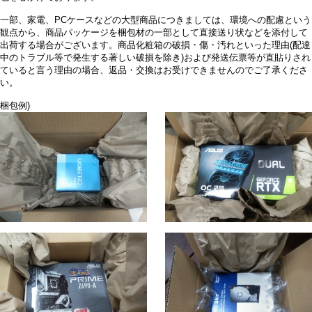
一部、家電、PCケースなどの大型商品につきましては、環境への配慮という
観点から、商品パッケージを梱包材の一部として直接送り状などを添付して
出荷する場合がございます。商品化粧箱の破損・傷・汚れといった理由(配達
中のトラブル等で発生する著しい破損を除き)および発送伝票等が直貼りされ
ていると言う理由の場合、返品・交換はお受けできませんのでご了承くださ
い。
梱包例)