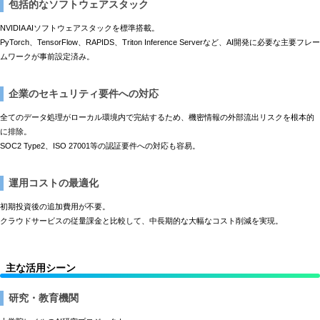
包括的なソフトウェアスタック
NVIDIA AIソフトウェアスタックを標準搭載。
PyTorch、TensorFlow、RAPIDS、Triton Inference Serverなど、AI開発に必要な主要フレー
ムワークが事前設定済み。
企業のセキュリティ要件への対応
全てのデータ処理がローカル環境内で完結するため、機密情報の外部流出リスクを根本的
に排除。
SOC2 Type2、ISO 27001等の認証要件への対応も容易。
運用コストの最適化
初期投資後の追加費用が不要。
クラウドサービスの従量課金と比較して、中長期的な大幅なコスト削減を実現。
主な活用シーン
研究・教育機関