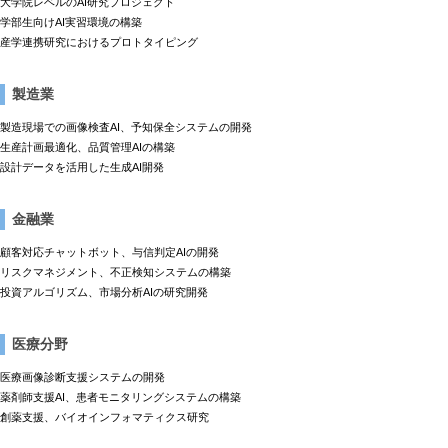
大学院レベルのAI研究プロジェクト
学部生向けAI実習環境の構築
産学連携研究におけるプロトタイピング
製造業
製造現場での画像検査AI、予知保全システムの開発
生産計画最適化、品質管理AIの構築
設計データを活用した生成AI開発
金融業
顧客対応チャットボット、与信判定AIの開発
リスクマネジメント、不正検知システムの構築
投資アルゴリズム、市場分析AIの研究開発
医療分野
医療画像診断支援システムの開発
薬剤師支援AI、患者モニタリングシステムの構築
創薬支援、バイオインフォマティクス研究