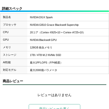
詳細スペック
製品名
NVIDIA DGX Spark
プロセッサ
NVIDIA GB10 Grace Blackwell Superchip
CPU
20コア（Cortex-X925×10 + Cortex-A725×10）
GPU
NVIDIA Blackwell GPU
メモリ
128GB 統合メモリ
ストレージ
1TB / 4TB M.2 NVMe SSD
AI性能
最大1PFLOPS（FP4精度）
対応モデル
最大2000億パラメータ
商品レビュー
レビューはありません
商品レビューを書く