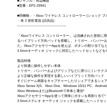
■ジャンル：周辺機器
■型番：EP2-29941
■同梱物：・Xbox ワイヤレス コントローラー (ショック ブル
・単 3 形乾電池 (試供品)
-----------------------------------------
「Xboxワイヤレス コントローラー」 は洗練された形
るハイブリッド方向パッドを搭載し、トリガー、バンパーお
た。XboxアクセサリーAppを使えば、ボタンの割り当てなど設定するこ
3.5mmオーディオ ジャックに対応したヘッドセットなど
製品特徴
より快適に操作しやすい本体
トリガー、バンパーおよびグリップなどに滑りにくいテク
より正確な操作を実現する新しいハイブリッド方向パッド
すぐにゲーム画面をキャプチャーしたりシェアできるシェア
Xbox Series X|S、Xbox One、Windows 10/11 PC
Xbox WirelessまたはBluetoothで本体と通信*
XboxアクセサリーAppを使って簡単にボタンを再割り当て*
3.5mmステレオ オーディオ ジャックを搭載したヘッドセ