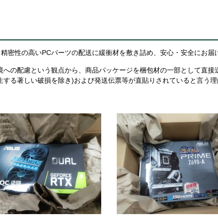
精密性の高いPCパーツの配送に緩衝材を敷き詰め、安心・安全にお届
境への配慮という観点から、商品パッケージを梱包材の一部として直接
生する著しい破損を除き)および発送伝票等が直貼りされていると言う