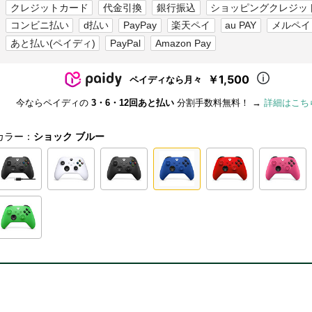
クレジットカード
代金引換
銀行振込
ショッピングクレジッ
コンビニ払い
d払い
PayPay
楽天ペイ
au PAY
メルペイ
あと払い(ペイディ)
PayPal
Amazon Pay
￥1,500
ペイディなら月々
今ならペイディの
3・6・12回あと払い
分割手数料無料！ →
詳細はこち
カラー：
ショック ブルー