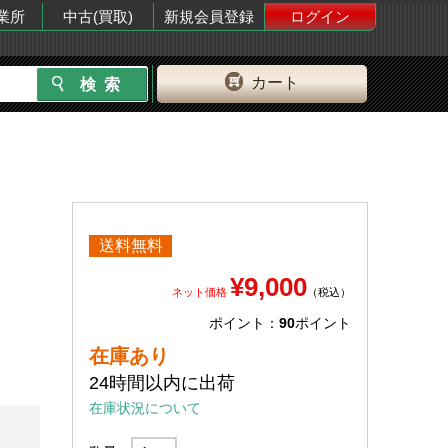
業所
中古(買取)
新規会員登録
ログイン
カート
送料無料
¥9,000
ネット価格
（税込）
ポイント：
90
ポイント
在庫あり
24時間以内に出荷
在庫状況について