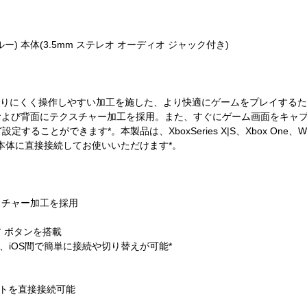
ー) 本体(3.5mm ステレオ オーディオ ジャック付き)
状に滑りにくく操作しやすい加工を施した、より快適にゲームをプレイする
よび背面にテクスチャー加工を採用。また、すぐにゲーム画面をキャプ
とができます*。本製品は、XboxSeries X|S、Xbox One、Windo
を本体に直接接続してお使いいただけます*。
スチャー加工を採用
 ボタンを搭載
、Android、iOS間で簡単に接続や切り替えが可能*
ットを直接接続可能