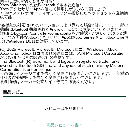
簡単に接続や切り替えが可能*
Xbox WirelessまたはBluetoothで本体と通信*
XboxアクセサリーAppを使って簡単にボタンを再割り当て*
3.5mmステレオ オーディオ ジャックを搭載したヘッドセットを直接接
続可能
*各機能の対応はOSのバージョンにより異なる場合があります。一部の
機能はBluetooth接続されたAndroid、iOSではお使いいただけません。
詳細はxbox.com/controller-compatibilityをご確認ください。ボタンの割
り当てが可能なXboxアクセサリーAppはXbox Series X|S、Xbox Oneお
よびWindows 10/11に対応しています。
(C) 2025 Microsoft. Microsoft、Microsoft ロゴ、Windows、Xbox、
Xbox One、Xbox ロゴおよび関連ロゴは、米国 Microsoft Corporation
および/またはその関連会社の商標です。
The Bluetooth(R) word mark and logos are registered trademarks
owned by Bluetooth SIG, Inc. and any use of such marks by Microsoft
Corporation is under license.
※画像はイメージです予告なく変更される場合がございます。 記載の
仕様及び外観等は予告なく変更される場合がございます。
最新情報はメーカー公式サイト等でご確認ください。
商品レビュー
レビューはありません
商品レビューを書く