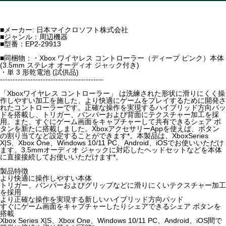
■メーカー: 日本マイクロソフト株式会社
■ジャンル：周辺機器
■型番：EP2-29913
■同梱物：・Xbox ワイヤレス コントローラー（ディープ ピンク）本体
(3.5mm ステレオ オーディオ ジャック付き)
・単 3 形乾電池 (試供品)
-----------------------------------------
「Xboxワイヤレス コントローラー」 は洗練された形状に滑りにくく操
作しやすい加工を施した、より快適にゲームをプレイするために開発さ
れたコントローラーです。正確な操作を実現するハイブリッド方向パッ
ドを搭載し、トリガー、バンパーおよび背面にテクスチャー加工を採
用。また、すぐにゲーム画面をキャプチャーして共有できるシェア ボ
タンを新たに搭載しました。XboxアクセサリーAppを使えば、ボタン
の割り当てなど設定することができます*。本製品は、XboxSeries
X|S、Xbox One、Windows 10/11 PC、Android、iOSでお使いいただけ
ます。3.5mmオーディオ ジャックに対応したヘッドセットなどを本体
に直接接続してお使いいただけます*。
製品特徴
より快適に操作しやすい本体
トリガー、バンパーおよびグリップなどに滑りにくいテクスチャー加工
を採用
より正確な操作を実現する新しいハイブリッド方向パッド
すぐにゲーム画面をキャプチャーしたりシェアできるシェア ボタンを
搭載
Xbox Series X|S、Xbox One、Windows 10/11 PC、Android、iOS間で