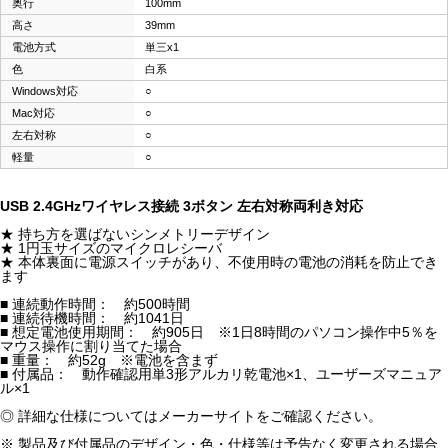
奥行
100mm
高さ
39mm
電池方式
単三x1
色
白系
Windows対応
○
Mac対応
○
左右対称
○
軽量
○
USB 2.4GHzワイヤレス接続 3ボタン 左右対称両利き対応
★ 持ち方を選ばないシンメトリーデザイン
★ 1円玉サイズのマイクロレシーバ
★ 本体裏面に電源スイッチがあり、不使用時の電池の消耗を防止でき
ます
■ 連続動作時間： 約500時間
■ 連続待機時間： 約1041日
■ 想定電池使用期間： 約905日 ※1日8時間のパソコン操作中5％を
マウス操作に割り当てた場合
■ 重量： 約52g ※電池を含まず
■ 付属品： 動作確認用単3形アルカリ乾電池×1、ユーザーズマニュア
ル×1
◎ 詳細な仕様についてはメーカーサイトをご確認ください。
※ 製品及び付属品のデザイン・色・仕様等は予告なく変更される場合