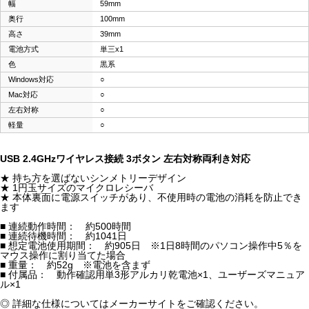
幅
59mm
奥行
100mm
高さ
39mm
電池方式
単三x1
色
黒系
Windows対応
○
Mac対応
○
左右対称
○
軽量
○
USB 2.4GHzワイヤレス接続 3ボタン 左右対称両利き対応
★ 持ち方を選ばないシンメトリーデザイン
★ 1円玉サイズのマイクロレシーバ
★ 本体裏面に電源スイッチがあり、不使用時の電池の消耗を防止でき
ます
■ 連続動作時間： 約500時間
■ 連続待機時間： 約1041日
■ 想定電池使用期間： 約905日 ※1日8時間のパソコン操作中5％を
マウス操作に割り当てた場合
■ 重量： 約52g ※電池を含まず
■ 付属品： 動作確認用単3形アルカリ乾電池×1、ユーザーズマニュア
ル×1
◎ 詳細な仕様についてはメーカーサイトをご確認ください。