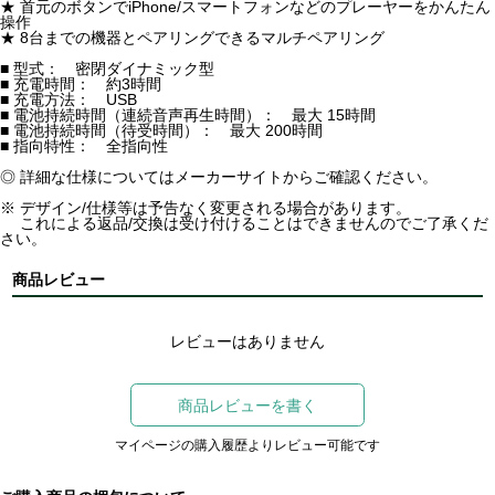
★ 首元のボタンでiPhone/スマートフォンなどのプレーヤーをかんたん
操作
★ 8台までの機器とペアリングできるマルチペアリング
■ 型式： 密閉ダイナミック型
■ 充電時間： 約3時間
■ 充電方法： USB
■ 電池持続時間（連続音声再生時間）： 最大 15時間
■ 電池持続時間（待受時間）： 最大 200時間
■ 指向特性： 全指向性
◎ 詳細な仕様についてはメーカーサイトからご確認ください。
※ デザイン/仕様等は予告なく変更される場合があります。
これによる返品/交換は受け付けることはできませんのでご了承くだ
さい。
商品レビュー
レビューはありません
商品レビューを書く
マイページの購入履歴よりレビュー可能です