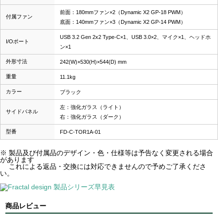
前面：180mmファン×2（Dynamic X2 GP-18 PWM）
付属ファン
底面：140mmファン×3（Dynamic X2 GP-14 PWM）
USB 3.2 Gen 2x2 Type-C×1、USB 3.0×2、マイク×1、ヘッドホ
I/Oポート
ン×1
外形寸法
242(W)×530(H)×544(D) mm
重量
11.1kg
カラー
ブラック
左：強化ガラス（ライト）
サイドパネル
右：強化ガラス（ダーク）
型番
FD-C-TOR1A-01
※ 製品及び付属品のデザイン・色・仕様等は予告なく変更される場合
があります
これによる返品・交換には対応できませんので予めご了承くださ
い。
商品レビュー