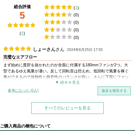
総合評価
(
1
)
5
(0)
(0)
(0)
(
1
)
(0)
しょーさん
さん
2024年6月25日 17:55
完璧なエアフロー
まず始めに度肝を抜かれたのが全面に付属する180mmファンが2つ。大
型であるゆえ風量が凄い。反して回転音は控えめ。低回転で風量を稼ぐ
事ができるので放熱性と静音性のバランスが良い。さらに下面にファン
が3つ付属する。高めの値段設定であるがこれらのファンが付属するあた
り、以外にもお買い得なのではないかと思う。エアフローを謳っている
参考になった (0人)
違反を報告する
ためケース全面に渡り通気性抜群。電源はよくある下面に取り付けでは
なく天面に取り付け。下面からの吸気が阻害されない構造となってい
る。作業性も良く、よく造り練られたケースだと感じる。現時点では最
すべてのレビューを見る
強のエアフロー性能を誇るケースではないだろうか。
ご購入商品の梱包について