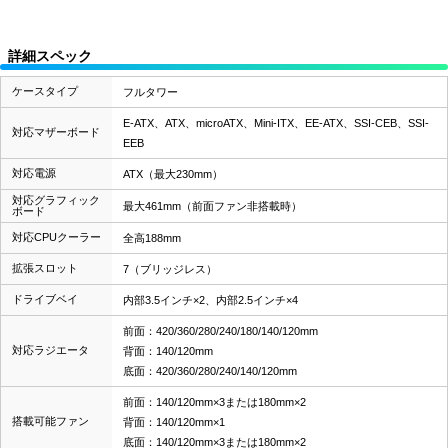
詳細スペック
ケースタイプ
フルタワー
E-ATX、ATX、microATX、Mini-ITX、EE-ATX、SSI-CEB、SSI-
対応マザーボード
EEB
対応電源
ATX（最大230mm）
対応グラフィック
最大461mm（前面ファン非搭載時）
ボード
対応CPUクーラー
全高188mm
拡張スロット
7（ブリッジレス）
ドライブベイ
内部3.5インチ×2、内部2.5インチ×4
前面：420/360/280/240/180/140/120mm
対応ラジエータ
背面：140/120mm
底面：420/360/280/240/140/120mm
前面：140/120mm×3または180mm×2
搭載可能ファン
背面：140/120mm×1
底面：140/120mm×3または180mm×2