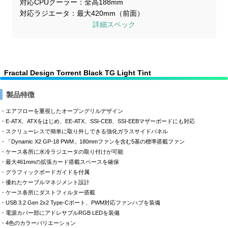
対応CPUクーラー
全高188mm
対応ラジエータ
最大420mm（前面）
詳細スペック
Fractal Design Torrent Black TG Light Tint
製品特徴
・エアフローを重視したオープングリルデザイン
・E-ATX、ATXをはじめ、EE-ATX、SSI-CEB、SSI-EEBマザーボードにも対応
・スクリューレスで簡単に取り外しできる強化ガラスサイドパネル
・「Dynamic X2 GP-18 PWM」180mmファンを含む5基の標準搭載ファン
・ケース各所に水冷ラジエータの取り付けが可能
・最大461mmの拡張カード搭載スペースを確保
・グラフィックボードガイドを付属
・優れたケーブルマネジメント設計
・ケース各所にダストフィルター搭載
・USB 3.2 Gen 2x2 Type-Cポート、PWM対応ファンハブを装備
・電源カバー部にアドレサブルRGB LEDを装備
・4色のカラーバリエーション