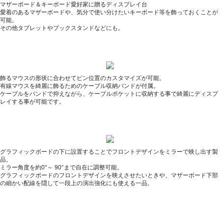
マザーボード＆キーボード愛好家に贈るディスプレイ台
愛着のあるマザーボードや、気分で使い分けたいキーボード等を飾っておくことが
可能。
その他タブレットやブックスタンドなどにも。
飾るマウスの形状に合わせてピン位置のカスタマイズが可能。
有線マウスを綺麗に飾るためのケーブル収納バンドが付属。
ケーブルをバンドで抑えながら、ケーブルポケットに収納する事で綺麗にディスプ
レイする事が可能です。
グラフィックボードの下に設置することでフロントデザインをミラーで映し出す製
品。
ミラー角度を約0°～ 90°まで自在に調整可能。
グラフィックボードのフロントデザインを映えさせたいときや、マザーボード下部
の細かい配線を隠して一段上の演出強化にも使える一品。