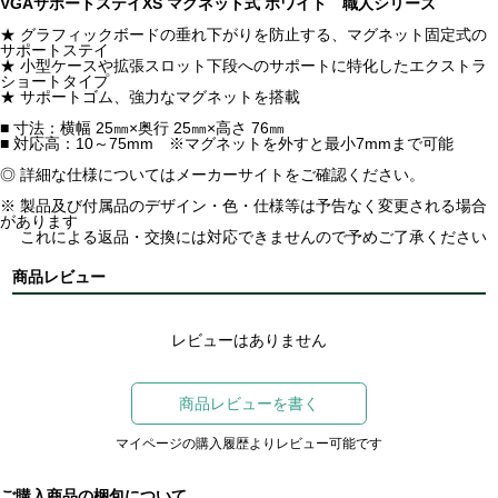
VGAサポートステイXS マグネット式 ホワイト 職人シリーズ
★ グラフィックボードの垂れ下がりを防止する、マグネット固定式の
サポートステイ
★ 小型ケースや拡張スロット下段へのサポートに特化したエクストラ
ショートタイプ
★ サポートゴム、強力なマグネットを搭載
■ 寸法：横幅 25㎜×奥行 25㎜×高さ 76㎜
■ 対応高：10～75mm ※マグネットを外すと最小7mmまで可能
◎ 詳細な仕様についてはメーカーサイトをご確認ください。
※ 製品及び付属品のデザイン・色・仕様等は予告なく変更される場合
があります
これによる返品・交換には対応できませんので予めご了承ください
商品レビュー
レビューはありません
商品レビューを書く
マイページの購入履歴よりレビュー可能です
ご購入商品の梱包について