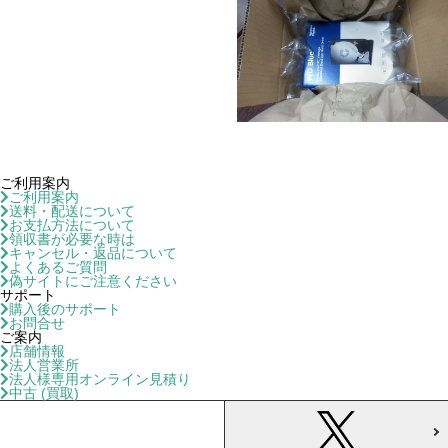
ご利用案内
ご利用案内
送料・配送について
お支払方法について
領収書が必要な時は
キャンセル・返品について
よくあるご質問
偽サイトにご注意ください
サポート
購入後のサポート
お問合せ
ご案内
店舗情報
法人営業所
法人様専用オンライン見積り
中古 (買取)