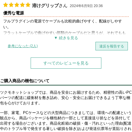
ATX3.0電源の中ではコスパが良い部類。
溶けグリップ
さん
2024年6月9日 20:36
優秀な電源
フルプラグインの電源でケーブルも比較的曲げやすく、配線がしやす
い。
フラットケーブルで曲げやすい部類のケーブルだと思うが、それでもも
う少し柔らかくなったらありがたい。
参考になった (2人)
違反を報告する
音に付いては、コイル鳴きなどは聞こえない。
電源からのファン音は他のケースファンに紛れて、耳を近づけないとほ
とんど聞こえない。
すべてのレビューを見る
今のところ問題なく動作しているので、この調子で長持ちしてもらいた
いところ。
ご購入商品の梱包について
ツクモネットショップでは、商品を安全にお届けするため、精密性の高いPC
パーツの配送に緩衝材を敷き詰め、安心・安全にお届けできるよう丁寧な梱
包を心がけております。
一部、家電、PCケースなどの大型商品につきましては、環境への配慮という
観点から、商品パッケージを梱包材の一部として直接送り状などを添付して
出荷する場合がございます。商品化粧箱の破損・傷・汚れといった理由(配達
中のトラブル等で発生する著しい破損を除き)および発送伝票等が直貼りされ