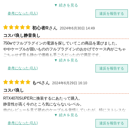
参考になった (0人)
違反を報告する
初心者R
さん
2024年6月30日 14:49
コスパ良し静音良し
750wでフルプラグインの電源を探していてこの商品を選びました。
ややケーブルが固いもののフルプラグインのおかげでケース内がごちゃ
ごちゃせず音も静かで価格も手ごろだったので満足です。
参考になった (0人)
違反を報告する
もぺ
さん
2024年6月29日 16:10
コスパ良し
RTX4070SUPERに換装するにあたって購入。
静音性が高く今のところ気にならないレベル。
他のレビューを見て硬めのケーブルを覚悟していたが、特にストレスな
く配線や付け外しできた。
コネクタも十分あるので今後の拡張性も問題なし。
参考になった (0人)
違反を報告する