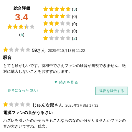
総合評価
(
3
)
3.4
(0)
(0)
(0)
(
5
)
(
2
)
59
さん
2025年10月18日 11:22
騒音
とても騒がしいです。待機中でさえファンの騒音が無視できません。絶
対に購入しないことをおすすめします。
参考になった (0人)
違反を報告する
じゅん次郎
さん
2025年3月8日 17:32
電源ファンの音がうるさい
ハズレを引いたのかそもそもこんなものなのか分かりませんがファンの
音が大きいですね。残念。