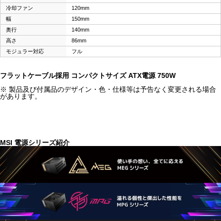
冷却ファン
120mm
幅
150mm
奥行
140mm
高さ
86mm
モジュラー対応
フル
フラットケーブル採用 コンパクトサイズ ATX電源 750W
※ 製品及び付属品のデザイン・色・仕様等は予告なく変更される場合
があります。
MSI 電源シリーズ紹介