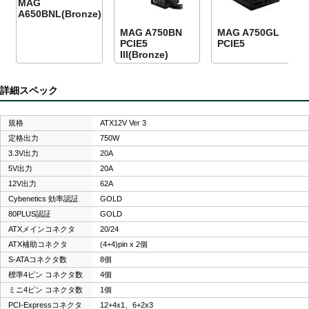
MAG
A650BNL(Bronze)
MAG A750BN
MAG A750GL
PCIE5
PCIE5
III(Bronze)
詳細スペック
規格
ATX12V Ver 3
定格出力
750W
3.3V出力
20A
5V出力
20A
12V出力
62A
Cybenetics 効率認証
GOLD
80PLUS認証
GOLD
ATXメインコネクタ
20/24
ATX補助コネクタ
(4+4)pin x 2個
S-ATAコネクタ数
8個
標準4ピン コネクタ数
4個
ミニ4ピン コネクタ数
1個
PCI-Expressコネクタ
12+4x1、6+2x3