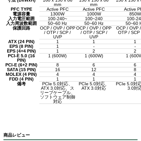
mm
mm
PFC TYPE
Active PFC
Active PFC
Active 
電源容量
1300W
1000W
850W
入力電圧範囲
100-240~
100~240
100-24
入力周波数範囲
50~60 Hz
50~60 Hz
50~60 
保護回路
OCP / OVP / OPP
OCP / OVP / OPP
OCP / OVP /
/ OTP / SCP /
/ OTP / SCP /
OTP / SCP 
UVP
UVP
ATX (24 PIN)
1
1
1
EPS (8 PIN)
1
-
-
EPS (4+4 PIN)
1
2
2
PCI-E 5.0 (16
1 (600W)
1 (600W)
1 (600
PIN)
PCI-E (6+2 PIN)
8
6
6
SATA (15 PIN)
16
12
8
MOLEX (4 PIN)
4
4
4
FDD (4 PIN)
1
1
1
備考
PCIe 5.0対応、
PCIe 5.0対応、
PCIe 5.0対
ATX 3.0対応、ス
ATX 3.0対応
3.0対
リーブケーブル、
ソフトウェア制御
対応
商品レビュー