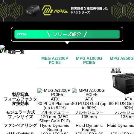
MSI電源一覧
MEG Ai1300P
MPG A1000G
MPG A850G
PCIE5
PCIE5
製品写真
フォームファクタ
ATX
ATX
ATX
変換効率
80 PLUS Platinum
80 PLUS Gold (up
80 PLUS Gold
(up to 92%)
to 90%)
90%)
モジュラー方式
フルモジュラー
フルモジュラー
フルモジ
ファンサイズ
120 mm (MEG
135 mm
135 m
Silent Gale P12)
ファンベアリング
Hydro Dynamic
Fluid Dynamic
Fluid Dynamic
Bearing
Bearing
寸法 (DxWxH)
160 x 150 x 86
150 x 150 x 86
150 x 150 x