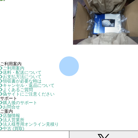
ご利用案内
ご利用案内
送料・配送について
お支払方法について
領収書が必要な時は
キャンセル・返品について
よくあるご質問
偽サイトにご注意ください
サポート
購入後のサポート
お問合せ
ご案内
店舗情報
法人営業所
法人様専用オンライン見積り
中古 (買取)