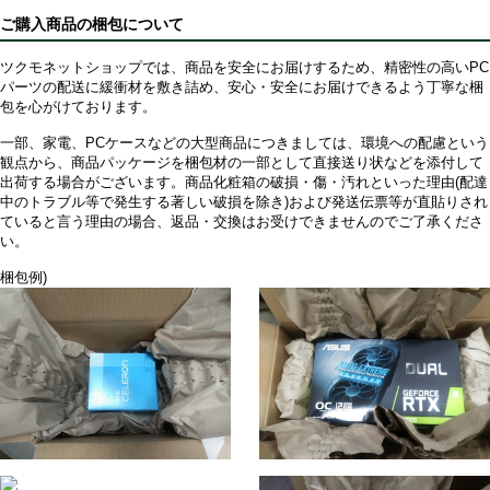
ファンの音は非常に静かです。ほとんど回っていないかもしれません。
ご購入商品の梱包について
使ってみての感想はこれからですが、10年保証があるので安心ですね。
ツクモネットショップでは、商品を安全にお届けするため、精密性の高いPC
パーツの配送に緩衝材を敷き詰め、安心・安全にお届けできるよう丁寧な梱
包を心がけております。
一部、家電、PCケースなどの大型商品につきましては、環境への配慮という
観点から、商品パッケージを梱包材の一部として直接送り状などを添付して
出荷する場合がございます。商品化粧箱の破損・傷・汚れといった理由(配達
中のトラブル等で発生する著しい破損を除き)および発送伝票等が直貼りされ
ていると言う理由の場合、返品・交換はお受けできませんのでご了承くださ
い。
梱包例)