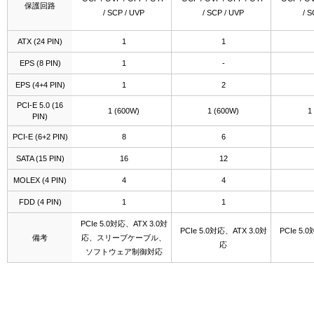
保護回路
/ SCP / UVP
/ SCP / UVP
/ S
ATX (24 PIN)
1
1
EPS (8 PIN)
1
-
EPS (4+4 PIN)
1
2
PCI-E 5.0 (16
1 (600W)
1 (600W)
1
PIN)
PCI-E (6+2 PIN)
8
6
SATA (15 PIN)
16
12
MOLEX (4 PIN)
4
4
FDD (4 PIN)
1
1
PCIe 5.0対応、ATX 3.0対
PCIe 5.0対応、ATX 3.0対
PCIe 5.
備考
応、スリーブケーブル、
応
ソフトウェア制御対応