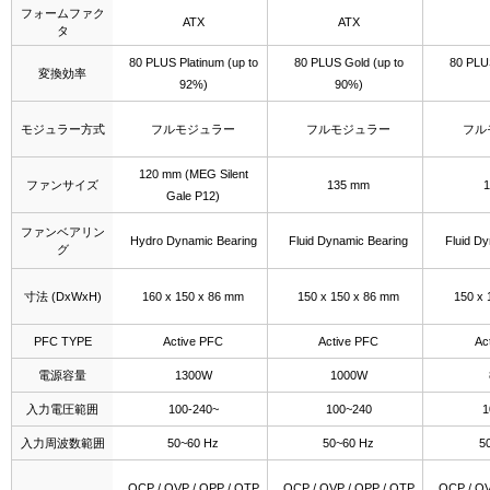
フォームファク
ATX
ATX
タ
80 PLUS Platinum (up to
80 PLUS Gold (up to
80 PLUS
変換効率
92%)
90%)
モジュラー方式
フルモジュラー
フルモジュラー
フル
120 mm (MEG Silent
ファンサイズ
135 mm
Gale P12)
ファンベアリン
Hydro Dynamic Bearing
Fluid Dynamic Bearing
Fluid D
グ
寸法 (DxWxH)
160 x 150 x 86 mm
150 x 150 x 86 mm
150 x 
PFC TYPE
Active PFC
Active PFC
Ac
電源容量
1300W
1000W
入力電圧範囲
100-240~
100~240
1
入力周波数範囲
50~60 Hz
50~60 Hz
5
OCP / OVP / OPP / OTP
OCP / OVP / OPP / OTP
OCP / OV