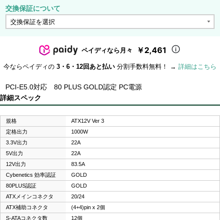
交換保証について
￥2,461
ペイディなら月々
今ならペイディの
3・6・12回あと払い
分割手数料無料！ →
詳細はこちら
PCI-E5.0対応 80 PLUS GOLD認定 PC電源
詳細スペック
規格
ATX12V Ver 3
定格出力
1000W
3.3V出力
22A
5V出力
22A
12V出力
83.5A
Cybenetics 効率認証
GOLD
80PLUS認証
GOLD
ATXメインコネクタ
20/24
ATX補助コネクタ
(4+4)pin x 2個
S-ATAコネクタ数
12個