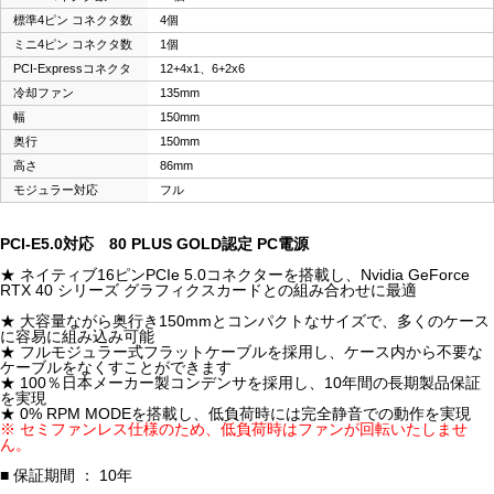
標準4ピン コネクタ数
4個
ミニ4ピン コネクタ数
1個
PCI-Expressコネクタ
12+4x1、6+2x6
冷却ファン
135mm
幅
150mm
奥行
150mm
高さ
86mm
モジュラー対応
フル
PCI-E5.0対応 80 PLUS GOLD認定 PC電源
★ ネイティブ16ピンPCIe 5.0コネクターを搭載し、Nvidia GeForce
RTX 40 シリーズ グラフィクスカードとの組み合わせに最適
★ 大容量ながら奥行き150mmとコンパクトなサイズで、多くのケース
に容易に組み込み可能
★ フルモジュラー式フラットケーブルを採用し、ケース内から不要な
ケーブルをなくすことができます
★ 100％日本メーカー製コンデンサを採用し、10年間の長期製品保証
を実現
★ 0% RPM MODEを搭載し、低負荷時には完全静音での動作を実現
※ セミファンレス仕様のため、低負荷時はファンが回転いたしませ
ん。
■ 保証期間 ： 10年