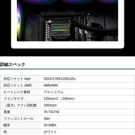
詳細スペック
対応ソケット intel
20XX/1700/1200/115x
対応ソケット AMD
AM5/AM4
ヒートシンク素材
アルミニウム
ファンサイズ
120mm×2 （240mm）
（最大）ファン回転数
2000rpm
風量
78.73CFM
ファンコントロール
4pin
騒音
34.3dBA
色
ホワイト