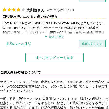
13500の定格は2.5GHzなので、充分な性能が出ていると感じます。
使用率26～40%程度のワークを走らせるとほぼ4.3GHz駆動(32℃程度)に
大判焼
さん
2023年7月20日 12:3
なります。
CPU使用率が上がると高い音が鳴る
初めての簡易水冷で、ポンプ音が心配でしたがあまり気になりませんで
Core i7-13700KとMSI MAG Z690 TOMAHAWK WIFIで使用しています。
した。
CinebenchR23を回した所、マザーボードの標準設定ではCPU温度が
高負荷時は、家庭にある500ℓ程度の冷蔵庫の音と同等ぐらいでしょう
100℃に到達してしまいますが、UEFIでCPU Lite LoadをMode5に変更す
か。
ることで80℃台にすることができました。
音質は、高い音というよりは低音ですね。
Cinebencやゲーム中など負荷がかかるときに、ポンプ部分から『キュー
参考になった (1人)
違反を報告する
キュー』と高い音が鳴り続きます。
筐体はしっかりとした作りで、水冷ヘッドも可動域(270°)が広く取り付け
それなりに大きな音ですので、人によっては気になるでしょう。
は簡単でした。
すべてのレビューを見る
ただ、初回取り付け時に水冷ヘッドの保護シール剥がし忘れで即90℃に
なりました。
冷えないときは、保護シールを確認してみてください。
ご購入商品の梱包について
ツクモネットショップでは、商品を安全にお届けするため、精密性の高いPC
パーツの配送に緩衝材を敷き詰め、安心・安全にお届けできるよう丁寧な梱
包を心がけております。
一部、家電、PCケースなどの大型商品につきましては、環境への配慮という
観点から、商品パッケージを梱包材の一部として直接送り状などを添付して
出荷する場合がございます。商品化粧箱の破損・傷・汚れといった理由(配達