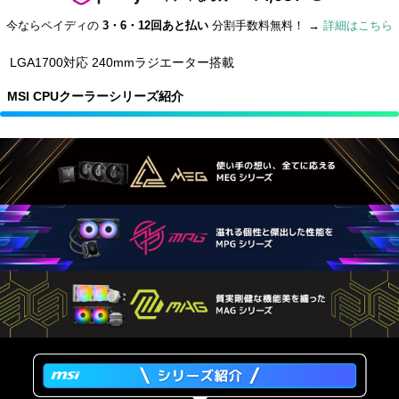
今ならペイディの
3・6・12回あと払い
分割手数料無料！ →
詳細はこちら
LGA1700対応 240mmラジエーター搭載
MSI CPUクーラーシリーズ紹介