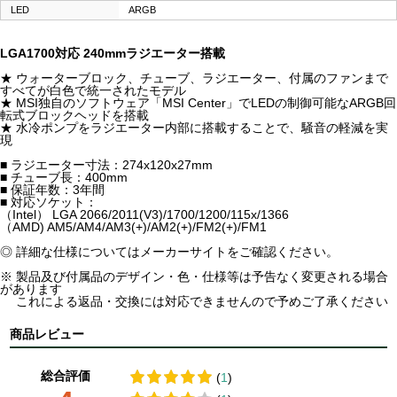
LED
ARGB
LGA1700対応 240mmラジエーター搭載
★ ウォーターブロック、チューブ、ラジエーター、付属のファンまで
すべてが白色で統一されたモデル
★ MSI独自のソフトウェア「MSI Center」でLEDの制御可能なARGB回
転式ブロックヘッドを搭載
★ 水冷ポンプをラジエーター内部に搭載することで、騒音の軽減を実
現
■ ラジエーター寸法：274x120x27mm
■ チューブ長：400mm
■ 保証年数：3年間
■ 対応ソケット：
（Intel） LGA 2066/2011(V3)/1700/1200/115x/1366
（AMD) AM5/AM4/AM3(+)/AM2(+)/FM2(+)/FM1
◎ 詳細な仕様についてはメーカーサイトをご確認ください。
※ 製品及び付属品のデザイン・色・仕様等は予告なく変更される場合
があります
これによる返品・交換には対応できませんので予めご了承ください
商品レビュー
総合評価
(
1
)