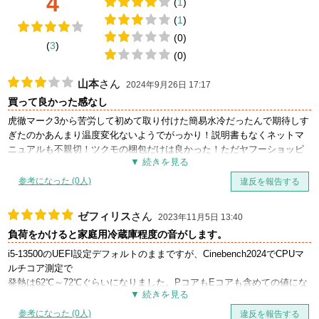
4
(
1
)
(
1
)
(0)
(
3
)
(0)
山本
さん
2024年9月26日 17:17
買って良かった感なし
虎徹マーク3から苦労して初めて取り付けた簡易水冷だったんで期待しす
ぎたのかあんまり温度変化ないようでがっかり！説明書もなくネットマ
ニュアルも不親切！ツクモの梱包だけは良かった！ただヤフーショッピ
ング通せば安く買えたのを次の日にしってキャンセルできずがっかり！
ただただがっかりが多い買い物になった
参考になった (0人)
違反を報告する
ゼフィリス
さん
2023年11月5日 13:40
負荷をかけると家庭用冷蔵庫程度の音がします。
i5-13500のUEFI設定デフォルトのままですが、Cinebench2024でCPUマ
ルチコア測定で
発熱は62℃～72℃ぐらいになりました。PコアもEコアも含めての値にな
ります。
ターボブーストは、100%ロードで3.3GHzで動いていました。
参考になった (0人)
違反を報告する