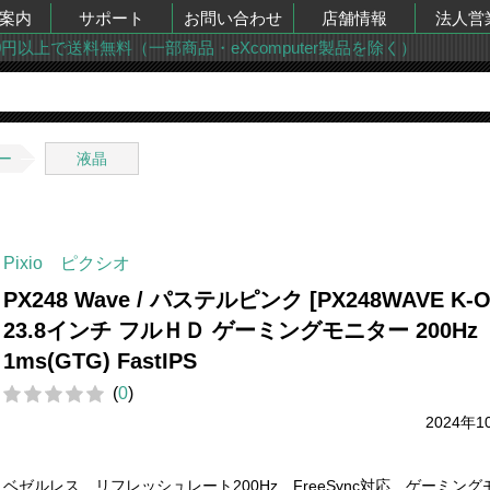
案内
サポート
お問い合わせ
店舗情報
法人営
00円以上で送料無料（一部商品・eXcomputer製品を除く）
ー
液晶
Pixio ピクシオ
PX248 Wave / パステルピンク [PX248WAVE K-O
23.8インチ フルＨＤ ゲーミングモニター 200Hz
1ms(GTG) FastIPS
(
0
)
2024年1
ベゼルレス リフレッシュレート200Hz FreeSync対応 ゲーミン