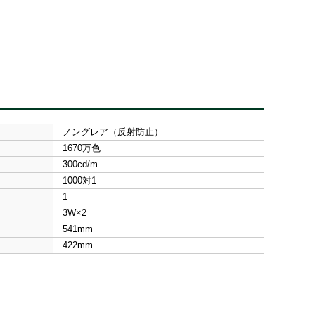
ノングレア（反射防止）
1670万色
300cd/m
1000対1
1
3W×2
541mm
422mm