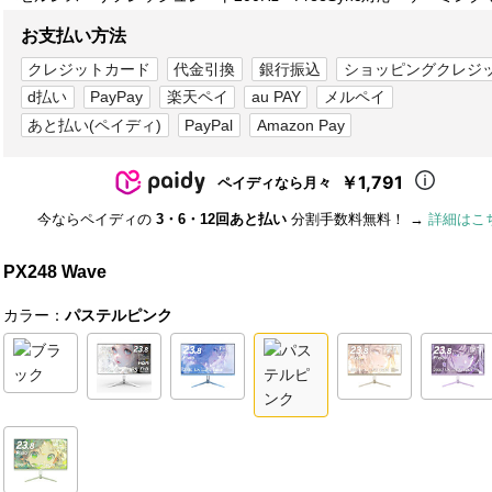
お支払い方法
クレジットカード
代金引換
銀行振込
ショッピングクレジ
d払い
PayPay
楽天ペイ
au PAY
メルペイ
あと払い(ペイディ)
PayPal
Amazon Pay
￥1,791
ペイディなら月々
今ならペイディの
3・6・12回あと払い
分割手数料無料！ →
詳細はこ
PX248 Wave
カラー：
パステルピンク