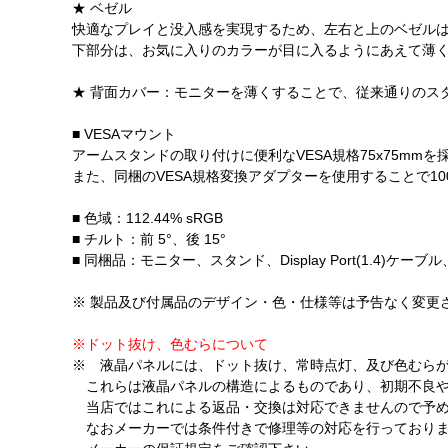
★ ベゼル
快適なプレイと没入感を実現するため、左右と上のベゼル
下部分は、お気に入りのカラーが目に入るようにあえて薄
★ 背面カバー：モニターを薄くすることで、従来通りのス
■ VESAマウント
アームスタンドの取り付けに便利なVESA規格75x75mmを
また、同梱のVESA規格変換アダプターを使用することで100
■ 色域：112.44% sRGB
■ チルト：前 5°、後 15°
■ 同梱品：モニター、スタンド、Display Port(1.4)ケ
※ 製品及び付属品のデザイン・色・仕様等は予告なく変更
※ドット抜け、色むらについて
※ 液晶パネルには、ドット抜け、常時点灯、及び色むら
これらは液晶パネルの構造によるものであり、初期不良や
当店ではこれによる返品・交換は対応できませんので予め
なおメーカーでは条件付きで修理等の対応を行っており