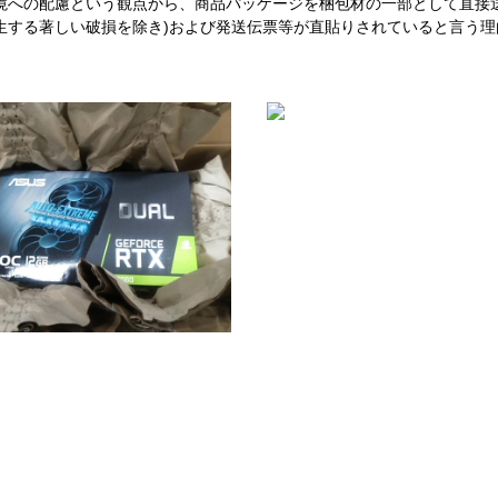
境への配慮という観点から、商品パッケージを梱包材の一部として直接
生する著しい破損を除き)および発送伝票等が直貼りされていると言う