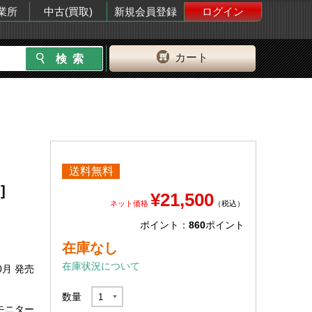
業所
中古(買取)
新規会員登録
ログイン
カート
送料無料
]
¥21,500
ネット価格
（税込）
ポイント：
860
ポイント
在庫なし
在庫状況について
0月 発売
数量
グモニター