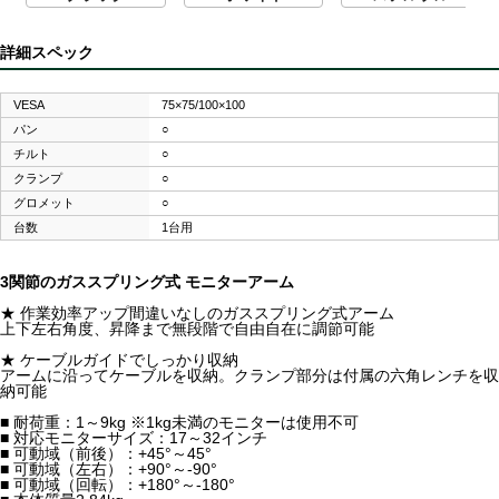
詳細スペック
VESA
75×75/100×100
パン
○
チルト
○
クランプ
○
グロメット
○
台数
1台用
3関節のガススプリング式 モニターアーム
★ 作業効率アップ間違いなしのガススプリング式アーム
上下左右角度、昇降まで無段階で自由自在に調節可能
★ ケーブルガイドでしっかり収納
アームに沿ってケーブルを収納。クランプ部分は付属の六角レンチを収
納可能
■ 耐荷重：1～9kg ※1kg未満のモニターは使用不可
■ 対応モニターサイズ：17～32インチ
■ 可動域（前後）：+45°～45°
■ 可動域（左右）：+90°～-90°
■ 可動域（回転）：+180°～-180°