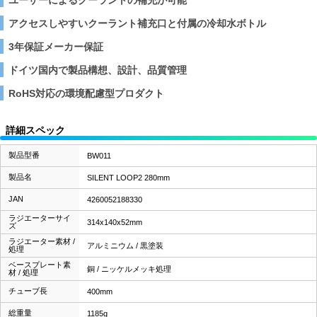
アクセスしやすいクーラント補充口と付属の冷却水ボトル
3年保証メーカー保証
ドイツ国内で製品構想、設計、品質管理
RoHS対応の環境配慮型プロダクト
詳細スペック
製品型番
BW011
製品名
SILENT LOOP2 280mm
JAN
4260052188330
ラジエーターサイ
314x140x52mm
ズ
ラジエーター素材 /
アルミニウム / 黒塗装
処理
ベースプレート素
銅 / ニッケルメッキ処理
材 / 処理
チューブ長
400mm
総重量
1185g