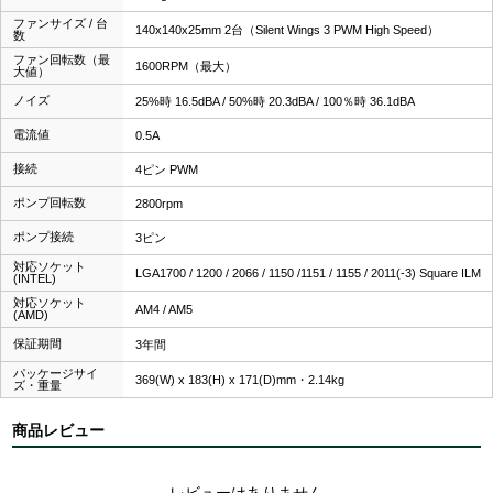
ファンサイズ / 台
140x140x25mm 2台（Silent Wings 3 PWM High Speed）
数
ファン回転数（最
1600RPM（最大）
大値）
ノイズ
25%時 16.5dBA / 50%時 20.3dBA / 100％時 36.1dBA
電流値
0.5A
接続
4ピン PWM
ポンプ回転数
2800rpm
ポンプ接続
3ピン
対応ソケット
LGA1700 / 1200 / 2066 / 1150 /1151 / 1155 / 2011(-3) Square ILM
(INTEL)
対応ソケット
AM4 / AM5
(AMD)
保証期間
3年間
パッケージサイ
369(W) x 183(H) x 171(D)mm・2.14kg
ズ・重量
商品レビュー