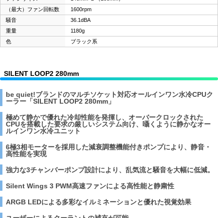
（最大）ファン回転数
1600rpm
騒音
36.1dBA
重量
1180g
色
ブラック系
SILENT LOOP2 280mm
be quiet!ブランドのマルチソケット対応オールインワン水冷CPUク
ーラー「SILENT LOOP2 280mm」
極めて静かで優れた冷却性能を発揮し、オーバークロックされた
CPUを搭載した要求の厳しいシステム向け、囁くように静かなオー
ルインワン水冷ユニット
6極3相モーターを採用した減衰調整機能付きポンプにより、静音・
高性能を実現
強力な3チャンバーポンプ設計により、乱気流と騒音を大幅に低減。
Silent Wings 3 PWM高速ファンによる高性能と静粛性
ARGB LEDによる多彩なイルミネーションと優れた視覚効果
ユーザーによるクーラントの補充が可能