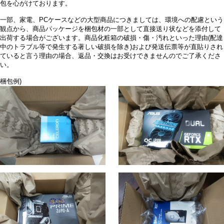
包を心がけております。
一部、家電、PCケースなどの大型商品につきましては、環境への配慮という
観点から、商品パッケージを梱包材の一部として直接送り状などを添付して
出荷する場合がございます。商品化粧箱の破損・傷・汚れといった理由(配達
中のトラブル等で発生する著しい破損を除き)および発送伝票等が直貼りされ
ていると言う理由の場合、返品・交換はお受けできませんのでご了承くださ
い。
梱包例)