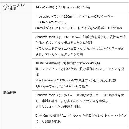
パッケージサイ
145(W)x200(H)x161(D)mm・約1.18kg
ズ・重量
＊be quiet!ブランド 120mm サイドフローCPUクーラー
「SHADOW ROCK3」
6mm径ダイレクトタッチヒートパイプを5本搭載、TDP190W
Shadow Rock 3は、TDP190Wの冷却能力を提供し、高性能空冷
と低ノイズレベルを求める人向けに設計
ブラッシュドアルミニウム製トップカバーにはバイカラーが施
され、エレガントなタッチを寄与
100%PWM機能時でも騒音はわずか24.4dB(A)
高いフィンピッチと低い空気抵抗が最高のパフォーマンスを発
揮
Shadow Wings 2 120mm PWM高速ファンは、最大回転数
1,600rpmでもわずか24.4dB(A)で動作
製品特徴
Shadow Rock 3は、多くの一般的なマザーボードに互換性を保
ち、非対称構造により多くのクリアランスを確保し、
メモリスロットとの干渉を抑制、
5本の6mmの高性能ニッケルメッキ銅製ダイレクトヒートパイプ
により発熱を吸収