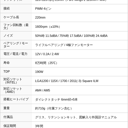
接続
PWM 4ピン
ケーブル長
220mm
ファン回転数（最
1600rpm（±10%）
大）
ノイズ
50%時 11.5dBA / 75%時 17.5dBA / 100%時 24.4dBA
ベアリング / モー
ライフルベアリング / 4極ファンモーター
ター
電圧 / 電流 / 電力
12V / 0.2A / 2.4W
寿命
8万時間（25℃）
TDP
190W
対応ソケット
LGA1200 / 115X / 1700 / 2011(-3) Square ILM
（INTEL）
対応ソケット
AM4 / AM5
（AMD）
搭載ヒートパイプ
ダイレクトタッチ 6mm径×5本
重量
約710g（付属ファン含む）
付属品
グリス、リテンションキット、図解入り外国語マニュアル
保証期間
3年間