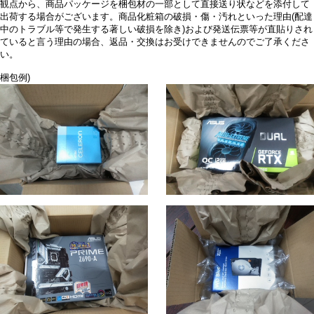
観点から、商品パッケージを梱包材の一部として直接送り状などを添付して
出荷する場合がございます。商品化粧箱の破損・傷・汚れといった理由(配達
中のトラブル等で発生する著しい破損を除き)および発送伝票等が直貼りされ
ていると言う理由の場合、返品・交換はお受けできませんのでご了承くださ
い。
梱包例)