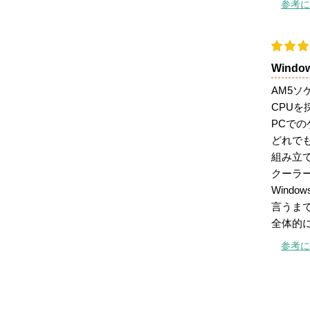
参考に
Wind
AM5ソ
CPU
PCでの
どれで
組み立
クーラ
Wind
言うま
全体的に
参考に