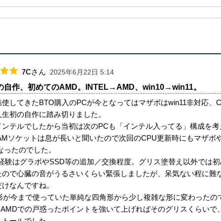
7C
さん
2025年6月22日 5:14
自作、初めてのAMD。INTEL→AMD、win10→win11。
使してきたBTO購入のPCが今となってはマザボはwin11非対応
人生初の自作に踏み切りました。
インテルでしたから当初は次のPCも「インテル入ってる」構成を
のAMソケットは息が長いと聞いたので次回のCPU更新時にもマザボ
となったのでした。
り経験はグラボやSSD等の追加／交換程度。グリス塗替え以外では
たので心臓の音がうるさいくらい緊張しましたが、呆気ない程に難
だけなんですね。
の形が今まで使っていた単純な四角形から少し複雑な形に変わったの
EL→AMDでの戸惑ったポイントを強いて上げればそのグリスくらい
ストールでした。