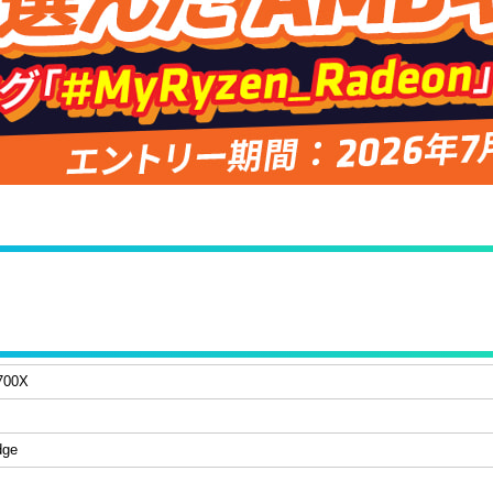
700X
dge