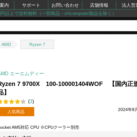
案内
サポート
お問い合わせ
店舗情報
法人営
00円以上で送料無料（一部商品・eXcomputer製品を除く）
AMD
Ryzen 7
AMD エーエムディー
Ryzen 7 9700X 100-100001404WOF 【国内正
品】
(
3
)
2024年8
人気商品
Socket AM5対応 CPU ※CPUクーラー別売