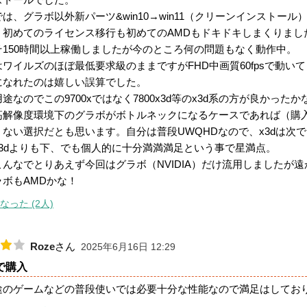
は、グラボ以外新パーツ&win10→win11（クリーンインスト
。初めてのライセンス移行も初めてのAMDもドキドキしまくりまし
そ150時間以上稼働しましたが今のところ何の問題もなく動作中。
はワイルズのほぼ最低要求級のままですがFHD中画質60fpsで動
になれたのは嬉しい誤算でした。
途なのでこの9700xではなく7800x3d等のx3d系の方が良か
高解像度環境下のグラボがボトルネックになるケースであれば（購
くない選択だとも思います。自分は普段UWQHDなので、x3dは次
x3dよりも下、でも個人的に十分満満満足という事で星満点。
んなでとりあえず今回はグラボ（NVIDIA）だけ流用しましたが遠
ラボもAMDかな！
なった (2人)
Roze
さん
2025年6月16日 12:29
で購入
途のゲームなどの普段使いでは必要十分な性能なので満足はしてお