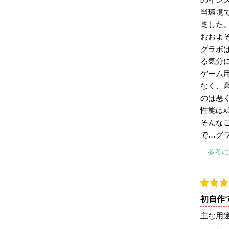
当環境で
ました
おおよ
グラボ
る気分
ゲーム用
なく、
のは悪
性能は
そんなこ
で…グ
参考に
初自作
主な用