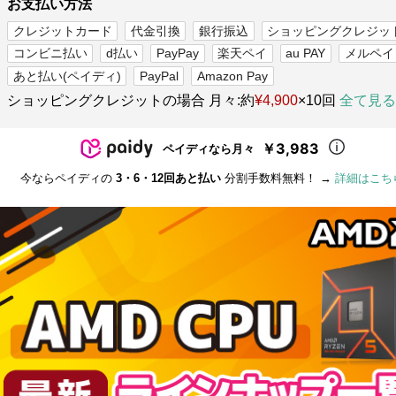
お支払い方法
クレジットカード
代金引換
銀行振込
ショッピングクレジッ
コンビニ払い
d払い
PayPay
楽天ペイ
au PAY
メルペイ
あと払い(ペイディ)
PayPal
Amazon Pay
ショッピングクレジットの場合 月々:約
¥4,900
×10回
全て見る
￥3,983
ペイディなら月々
今ならペイディの
3・6・12回あと払い
分割手数料無料！ →
詳細はこち