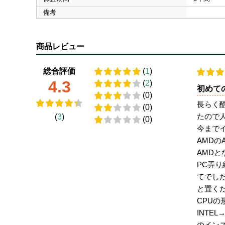
備考
商品レビュー
総合評価
(
1
)
4.3
(
2
)
初めての
(0)
長らく酷
(0)
たので
(
3
)
(0)
今まで
AMD
AMD
PC弄
てでし
と置く
CPU
INT
のイン