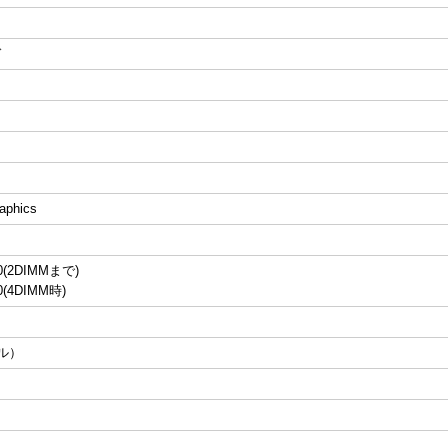
ド
aphics
0(2DIMMまで)
0(4DIMM時)
ル）