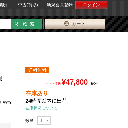
業所
中古(買取)
新規会員登録
ログイン
カート
送料無料
規
¥47,800
ネット価格
（税込）
在庫あり
24時間以内に出荷
月 発売
在庫状況について
数量