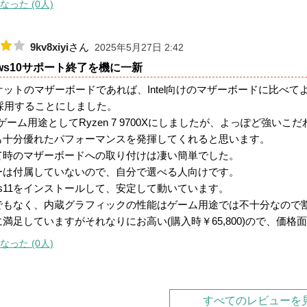
なった (0人)
9kv8xiyi
さん
2025年5月27日 2:42
ows10サポート終了を機に一新
ケットのマザーボードであれば、Intel向けのマザーボードに比べ
を採用することにしました。
ゲーム用途としてRyzen 7 9700Xにしましたが、よっぽど強い
も十分優れたパフォーマンスを発揮してくれると思います。
て時のマザーボードへの取り付けは凄い簡単でした。
ーは付属していないので、自分で選べる人向けです。
ows11をインストールして、安定して動いています。
でもなく、内蔵グラフィックの性能はゲーム用途では不十分なので
満足していますがそれなりにお高い(購入時￥65,800)ので、価格
なった (0人)
すべてのレビューを