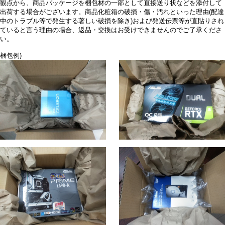
観点から、商品パッケージを梱包材の一部として直接送り状などを添付して
出荷する場合がございます。商品化粧箱の破損・傷・汚れといった理由(配達
中のトラブル等で発生する著しい破損を除き)および発送伝票等が直貼りされ
ていると言う理由の場合、返品・交換はお受けできませんのでご了承くださ
い。
梱包例)