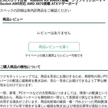
2.55スロット占有 Radeon RX 9060XT搭載 グラフィックボード +
Socket AM5対応 AMD X870搭載 ATXマザーボード
スペックの詳細は各内訳商品をご確認ください
商品レビュー
レビューはありません
商品レビューを書く
マイページの購入履歴よりレビュー可能です
ご購入商品の梱包について
ツクモネットショップでは、商品を安全にお届けするため、精密性の高いPC
パーツの配送に緩衝材を敷き詰め、安心・安全にお届けできるよう丁寧な梱
包を心がけております。
一部、家電、PCケースなどの大型商品につきましては、環境への配慮という
観点から、商品パッケージを梱包材の一部として直接送り状などを添付して
出荷する場合がございます。商品化粧箱の破損・傷・汚れといった理由(配達
中のトラブル等で発生する著しい破損を除き)および発送伝票等が直貼りされ