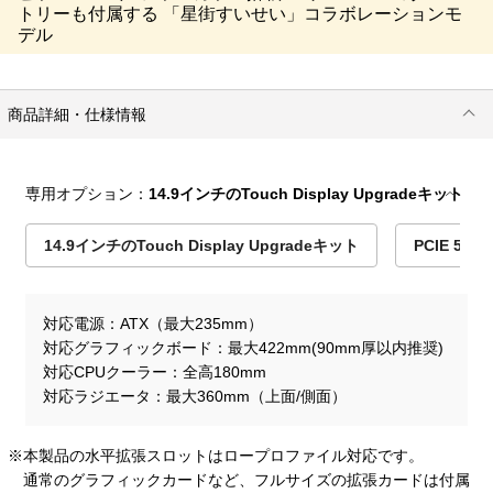
トリーも付属する 「星街すいせい」コラボレーションモ
デル
商品詳細・仕様情報
専用オプション：
14.9インチのTouch Display Upgradeキット
14.9インチのTouch Display Upgradeキット
PCIE 5
対応電源
ATX（最大235mm）
対応グラフィックボード
最大422mm(90mm厚以内推奨)
対応CPUクーラー
全高180mm
対応ラジエータ
最大360mm（上面/側面）
※本製品の水平拡張スロットはロープロファイル対応です。
通常のグラフィックカードなど、フルサイズの拡張カードは付属