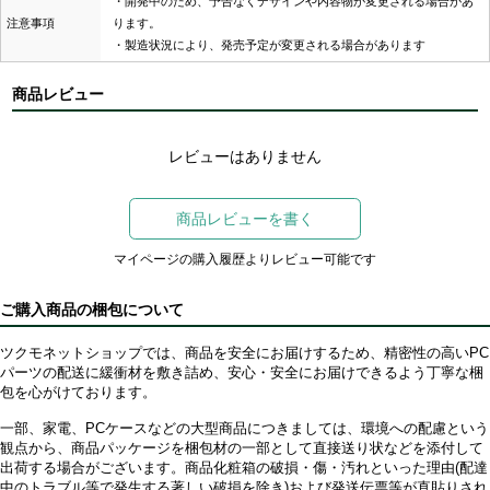
・開発中のため、予告なくデザインや内容物が変更される場合があ
注意事項
ります。
・製造状況により、発売予定が変更される場合があります
商品レビュー
レビューはありません
商品レビューを書く
マイページの購入履歴よりレビュー可能です
ご購入商品の梱包について
ツクモネットショップでは、商品を安全にお届けするため、精密性の高いPC
パーツの配送に緩衝材を敷き詰め、安心・安全にお届けできるよう丁寧な梱
包を心がけております。
一部、家電、PCケースなどの大型商品につきましては、環境への配慮という
観点から、商品パッケージを梱包材の一部として直接送り状などを添付して
出荷する場合がございます。商品化粧箱の破損・傷・汚れといった理由(配達
中のトラブル等で発生する著しい破損を除き)および発送伝票等が直貼りされ