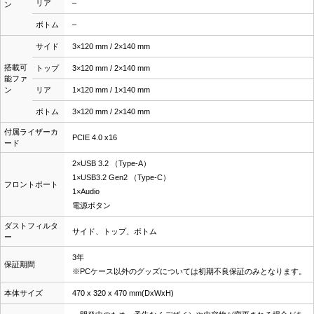
リア
–
ン
ボトム
–
サイド
3×120 mm / 2×140 mm
搭載可
トップ
3×120 mm / 2×140 mm
能ファ
ン
リア
1×120 mm / 1×140 mm
ボトム
3×120 mm / 2×140 mm
付属ライザーカ
PCIE 4.0 x16
ード
2×USB 3.2 （Type-A）
1×USB3.2 Gen2 （Type-C）
フロントポート
1×Audio
電源ボタン
ダストフィルタ
サイド、トップ、ボトム
ー
3年
保証期間
※PCケース以外のグッズについては初期不良保証のみとなります。
本体サイズ
470 x 320 x 470 mm(DxWxH)