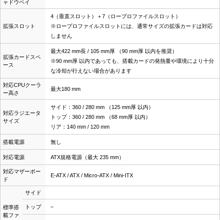
ャドウベイ
4（垂直スロット）＋7（ロープロファイルスロット）
拡張スロット
※ロープロファイルスロットには、通常サイズの拡張カードは対応
しません
最大422 mm長 / 105 mm厚 （90 mm厚 以内を推奨）
拡張カードスペ
※90 mm厚 以内であっても、搭載カードの発熱量や環境により十分
ース
な冷却が行えない場合があります
対応CPUクーラ
最大180 mm
ー高さ
サイド：360 / 280 mm （125 mm厚 以内）
対応ラジエータ
トップ：360 / 280 mm （68 mm厚 以内）
サイズ
リア：140 mm / 120 mm
搭載電源
無し
対応電源
ATX規格電源（最大 235 mm）
対応マザーボー
E-ATX / ATX / Micro-ATX / Mini-ITX
ド
サイド
トップ
–
標準搭
載ファ