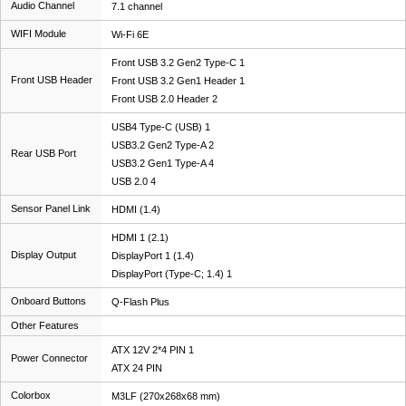
Audio Channel
7.1 channel
WIFI Module
Wi-Fi 6E
Front USB 3.2 Gen2 Type-C 1
Front USB Header
Front USB 3.2 Gen1 Header 1
Front USB 2.0 Header 2
USB4 Type-C (USB) 1
USB3.2 Gen2 Type-A 2
Rear USB Port
USB3.2 Gen1 Type-A 4
USB 2.0 4
Sensor Panel Link
HDMI (1.4)
HDMI 1 (2.1)
Display Output
DisplayPort 1 (1.4)
DisplayPort (Type-C; 1.4) 1
Onboard Buttons
Q-Flash Plus
Other Features
ATX 12V 2*4 PIN 1
Power Connector
ATX 24 PIN
Colorbox
M3LF (270x268x68 mm)