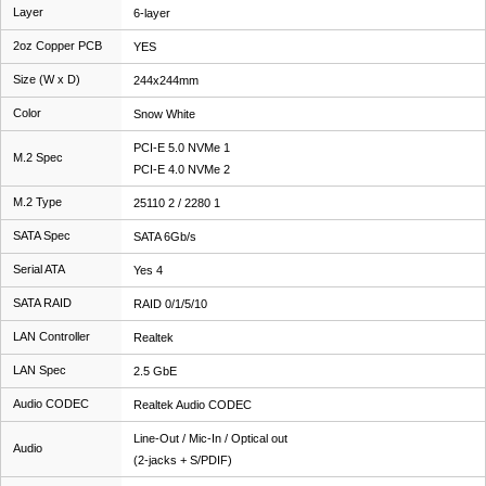
Layer
6-layer
2oz Copper PCB
YES
Size (W x D)
244x244mm
Color
Snow White
PCI-E 5.0 NVMe 1
M.2 Spec
PCI-E 4.0 NVMe 2
M.2 Type
25110 2 / 2280 1
SATA Spec
SATA 6Gb/s
Serial ATA
Yes 4
SATA RAID
RAID 0/1/5/10
LAN Controller
Realtek
LAN Spec
2.5 GbE
Audio CODEC
Realtek Audio CODEC
Line-Out / Mic-In / Optical out
Audio
(2-jacks + S/PDIF)