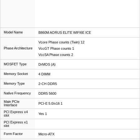
Model Name
B860M AORUS ELITE WIFI6E ICE
Vcore Phase counts (Twin) 12
Phase Architecture
VccGT Phase counts 1
VccSA Phase counts 2
MOSFET Type
DrMOS (A)
Memory Socket
4 DIMM
Memory Type
2-CH DDR5
Native Frequency
DDR5 5600
Main PCIe
PCI-E 5.0/x16 1
Interface
PCI Express x4
Yes 1
slot
PCI Express x1
slot
Form Factor
Micro-ATX