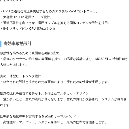
・CPU に適切な電圧を供給するためのデジタル PWM コントローラ。
・大容量 12+1+2 電源フェーズ設計。
・過渡応答性を向上させ、電圧リップルを抑える固体コンデンサ設計を採用。
・8+8 ソリッドピン CPU 電源コネクタ
高効率放熱設計
放熱性を高めるために表面積を4倍に拡大
・従来のクーラーの約 4 倍の表面積を持つこの高度な設計により、MOSFET の冷却性能が
大幅に向上します。
真の一体型ヒートシンク設計
・統合された設計と拡大された表面積により、優れた冷却性能が実現します。
空気の流れを改善するチャネルを備えたマルチカットデザイン
・溝が多いほど、空気の流れが良くなります。空気の流れが改善され、システムが冷却さ
れます。
効率的な熱伝導率を実現する 5 W/mK サーマルパッド
・高性能サーマルパッド。システムを冷却し、最高の効率で稼働させます。